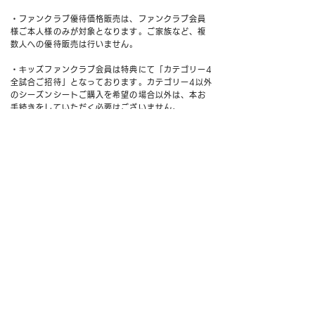
・ファンクラブ優待価格販売は、ファンクラブ会員
様ご本人様のみが対象となります。ご家族など、複
数人への優待販売は行いません。
・キッズファンクラブ会員は特典にて「カテゴリー4
全試合ご招待」となっております。カテゴリー4以外
のシーズンシートご購入を希望の場合以外は、本お
手続きをしていただく必要はございません。
・カテゴリー1、カテゴリー2ホームの指定席のシー
ズンシートをお買い求めの場合、後日クラブより座
席位置指定についてのアンケートをお送り致しま
す。
・
「2025シーズン シーズンシート（2025シーズ
ン ファンクラブ未加入）」のみをご購入いただき、
明治安田J2・J3リーグにおいても「シーズンシー
ト」のみご継続の場合、Ｊリーグオンラインストア
からシーズンシートのご継続ができません。クラブ
よりメールにて本対応のご連絡をお送りさせていた
だきますので、クラブからのメールをご確認くださ
い。