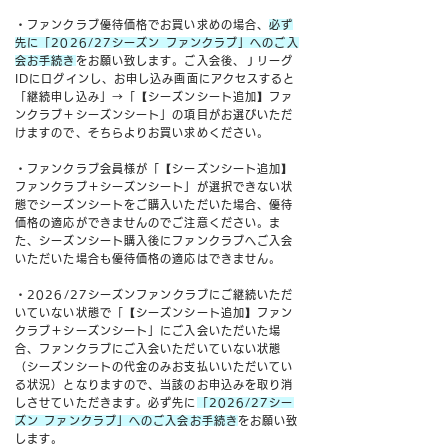
・ファンクラブ優待価格でお買い求めの場合、
必ず
先に「2026/27シーズン ファンクラブ」へのご入
会お手続き
をお願い致します。ご入会後、Ｊリーグ
IDにログインし、お申し込み画面にアクセスすると
「継続申し込み」→「【シーズンシート追加】ファ
ンクラブ＋シーズンシート」の項目がお選びいただ
けますので、そちらよりお買い求めください。
・ファンクラブ会員様が「【シーズンシート追加】
ファンクラブ＋シーズンシート」が選択できない状
態でシーズンシートをご購入いただいた場合、優待
価格の適応ができませんのでご注意ください。ま
た、シーズンシート購入後にファンクラブへご入会
いただいた場合も優待価格の適応はできません。
・2026/27シーズンファンクラブにご継続いただ
いていない状態で「
【シーズンシート追加】ファン
クラブ＋シーズンシート」にご入会いただいた場
合、ファンクラブにご入会いただいていない状態
（シーズンシートの代金のみお支払いいただいてい
る状況）となりますので、当該のお申込みを取り消
しさせていただきます。
必ず先に
「2026/27シー
ズン ファンクラブ」へのご入会お手続き
をお願い致
します。