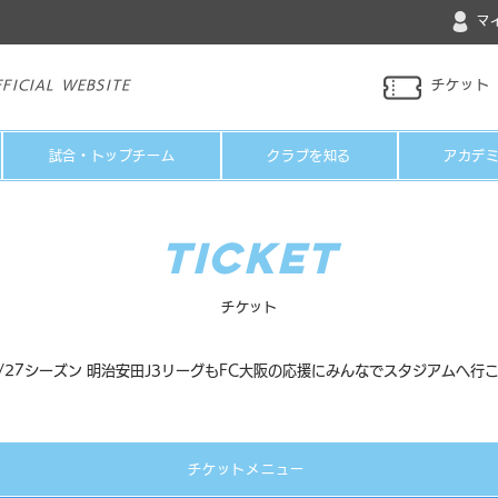
マ
FICIAL WEBSITE
チケット
試合・トップチーム
クラブを知る
アカデ
ticket
チケット
6/27シーズン 明治安田J3リーグもFC大阪の応援にみんなでスタジアムへ行
チケットメニュー