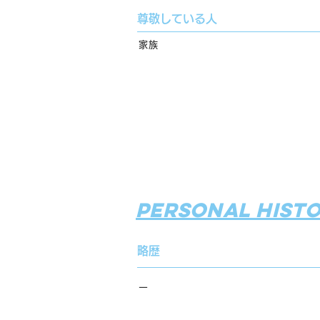
尊敬している人
家族
personal hist
略歴
ー