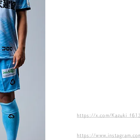
HEIGHT
WEIGHT
61
165
㎝
kg
DATE OF BIRTH
2001/06/13
BIRTH PLACE
兵庫県たつの市
https://x.com/Kazuki_f61
https://www.instagram.co