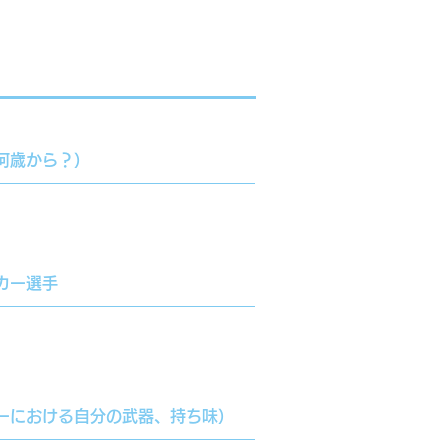
何歳から？）
カー選手
ーにおける自分の武器、持ち味）