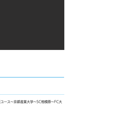
阪ユース～京都産業大学～SC相模原～FC大