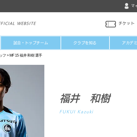
マ
FICIAL WEBSITE
チケット
試合・トップチーム
クラブを知る
アカデ
ッフ
> MF 15 福井 和樹 選手
福井 和樹
FUKUI Kazuki