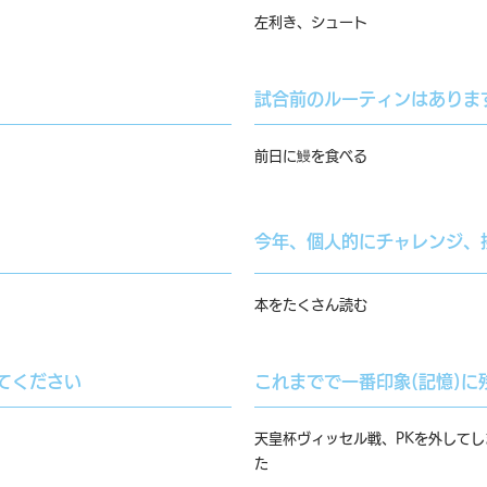
る
左利き、シュート
試合前のルーティンはありま
前日に鰻を食べる
今年、個人的にチャレンジ、
本をたくさん読む
てください
これまでで一番印象(記憶)に
天皇杯ヴィッセル戦、PKを外して
た