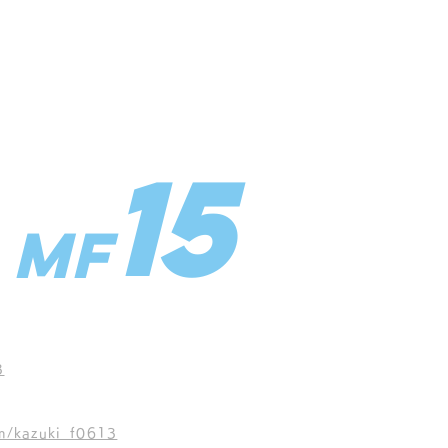
BLOOD TYPE
O型
15
MF
3
m/kazuki_f0613