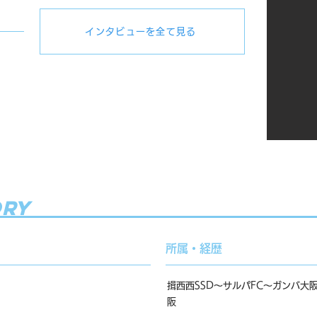
インタビューを全て見る
ory
所属・経歴
揖西西SSD～サルパFC～ガンバ大
阪