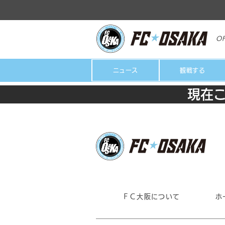
OF
ニュース
観戦する
現在
ＦＣ大阪について
ホ