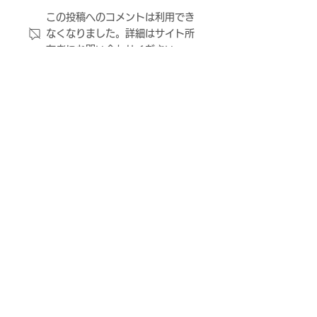
この投稿へのコメントは利用でき
FC大阪サポーター交流イ
ハンマーキャス
なくなりました。詳細はサイト所
ベントBBQ＆サッカー観
会社様とともに
有者にお問い合わせください。
戦会 in 古民家わが家 開
市立中学校、義
催のお知らせ
校後期課程に対
ーボールを寄贈
ＦＣ大阪について
ニュース
観戦する
試合・トップチーム
アカデミー・スクール
スクール