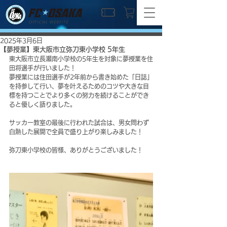
OFFICIAL WEBSITE
2025年3月6日
【夢授業】東大阪市立弥刀東小学校 5年生
東大阪市立長瀬南小学校の5年生を対象に夢授業を住
田将選手が行いました！
夢授業には住田選手が2年前から書き始めた「日誌」
を持参して行い、夢を叶えるためのコツや大きな目
標を持つことでより多くの努力を続けることができ
ると優しく語りました。
サッカー教室の最後に行われた試合は、男女問わず
白熱した展開で全員で盛り上がり楽しみました！
弥刀東小学校の皆様、ありがとうございました！