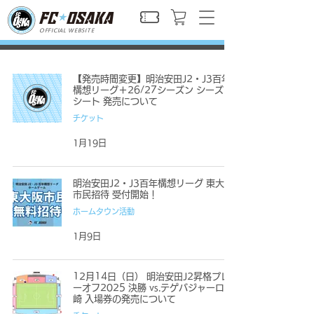
OFFICIAL WEBSITE
【発売時間変更】明治安田J2・J3百年
構想リーグ＋26/27シーズン シーズン
シート 発売について
チケット
1月19日
明治安田J2・J3百年構想リーグ 東大阪
市民招待 受付開始！
ホームタウン活動
1月9日
12月14日（日） 明治安田J2昇格プレ
ーオフ2025 決勝 vs.テゲバジャーロ宮
崎 入場券の発売について