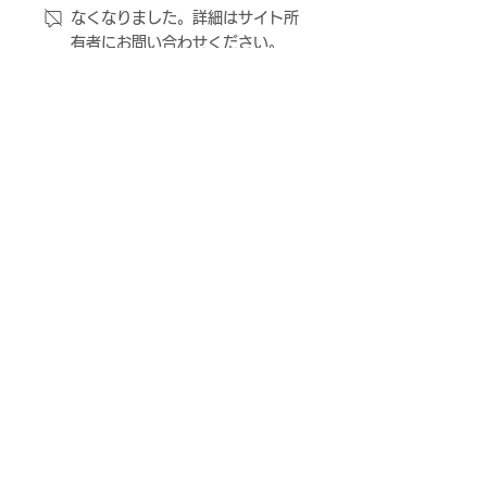
なくなりました。詳細はサイト所
ッセル関西 プラチナムパ
ィシャルパート
有者にお問い合わせください。
ートナー契約締結のお知
のお知らせ
らせ
ＦＣ大阪について
ニュース
観戦する
試合・トップチーム
アカデミー・スクール
スクール
ＦＣ大阪高等学院