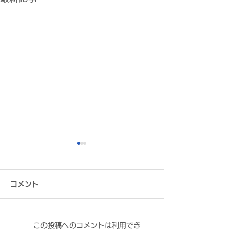
コメント
この投稿へのコメントは利用でき
株式会社ミツウロコヴェ
株式会社稲田巳