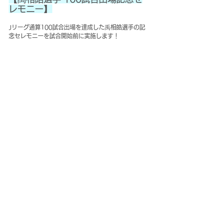
レモニー】
Jリーグ通算100試合出場を達成した禹相皓選手の記
念セレモニーを試合開始前に実施します！