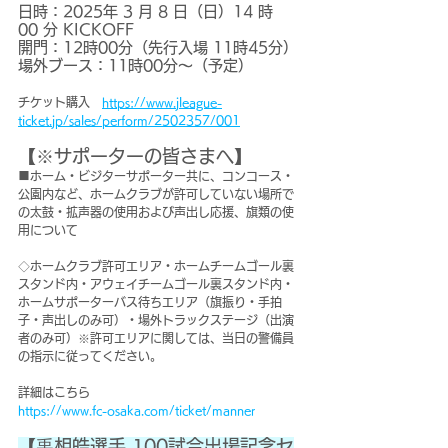
日時：2025年 3 月 8 日（日）14 時 
00 分 KICKOFF
開門：12時00分（先行入場 11時45分）
場外ブース：11時00分～（予定）
チケット購入　
https://www.jleague-
ticket.jp/sales/perform/2502357/001
【※サポーターの皆さまへ】
■ホーム・ビジターサポーター共に、コンコース・
公園内など、ホームクラブが許可していない場所で
の太鼓・拡声器の使用および声出し応援、旗類の使
用について
◇ホームクラブ許可エリア・ホームチームゴール裏
スタンド内・アウェイチームゴール裏スタンド内・
ホームサポーターバス待ちエリア（旗振り・手拍
子・声出しのみ可）・場外トラックステージ（出演
者のみ可）※許可エリアに関しては、当日の警備員
の指示に従ってください。
詳細はこちら
https://www.fc-osaka.com/ticket/manner
【禹相皓選手 100試合出場記念セ