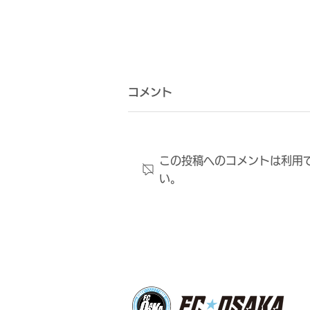
コメント
この投稿へのコメントは利用
い。
8月8日（土） 明治安田J3リ
ーグ 第1節 vs.ガイナーレ鳥
取 試合情報