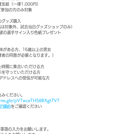
支給（一律1,000円）
ご参加の方のみ対象
のグッズ購入
ル品は対象外、試合当日グッズショップのみ）
希望の選手サイン入り色紙プレゼント
味がある方、16歳以上の男女
護者の同意が必要となります。）
た時間に集合いただける方
示を守っていただける方
ルアドレスへの受信が可能な方
込みください。
forms.gle/pVTwceTH58BXgt7V7
ア規約
をご確認ください
要事項の入力をお願いします。