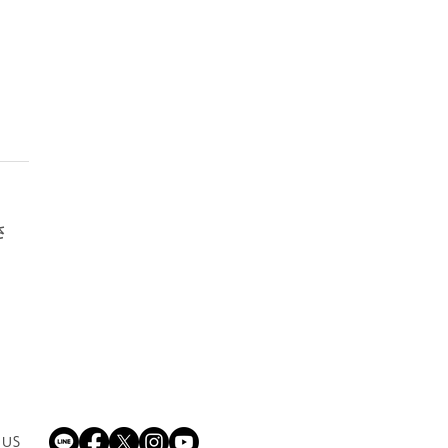
さ
16日（日） FC大阪ホー
幕戦を「こども夏祭りデ
として開催！
 US