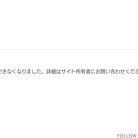
できなくなりました。詳細はサイト所有者にお問い合わせくだ
元サッカー日本代表 "ドラゴ
8月
ン"久保竜彦氏が来場！「真
ム開
夏のファイヤーサッカークリ
ー」
ニック」開催のお知らせ
FOLLOW