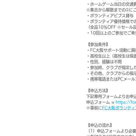
・ホームゲーム当日の交通費
※集合から解散までの➀に
・ボランティアビブス貸与
・ボランティア優待価格で
（全品10％OFF ※セー
・10回以上のご参加でご
【参加条件】
・FC大阪サポート活動に興
・高校生以上（高校生は保
・性別、経験は不問
・参加時、クラブが指定し
・その他、クラブからの指
・携帯電話またはPCメー
【申込方法】
下記専用フォームよりお申
申込フォーム ➭ 
https://
※事前に
FC大阪ボランティ
【申込の流れ】
（1）申込フォームより必