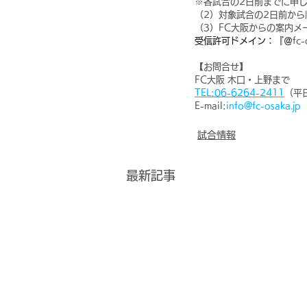
※各試合の2日前までに申
（2）対象試合の2日前か
（3）FC大阪からの案内
受信許可ドメイン：『＠
fc-
【お問合せ】
FC大阪 木口・上野まで
TEL:06-6264-2411
（平日
E-mail:
info@fc-osaka.jp
試合情報
最新記事