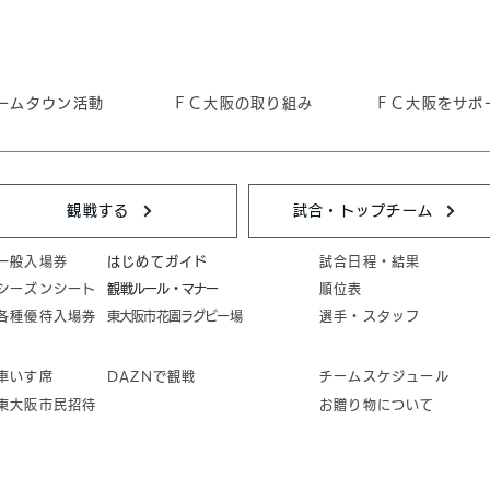
ームタウン活動
ＦＣ大阪の取り組み
ＦＣ大阪をサポ
観戦する
試合・トップチーム
一般入場券
はじめてガイド
試合日程・結果
シーズンシート
​観戦ルール・マナー
順位表
各種優待入場券
東大阪市花園ラグビー場
選手・スタッフ
車いす席
DAZNで観戦
チームスケジュール
東大阪市民招待
お贈り物について