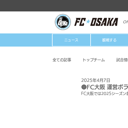
OF
ニュース
観戦する
全ての記事
トップチーム
試合情
2025年4月7日
クラブ
ホームタウン活動
🔵FC大阪 運営
FC大阪では2025シーズ