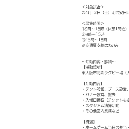
＜対象試合＞
@4月12日（土）明治安田J
＜募集時間＞
➀9時～18時（休憩1時間）
②9時～15時
③15時～18時
※交通費支給は➀のみ
～活動内容・詳細～
【活動場所】
東大阪市花園ラグビー場（大
【活動内容】
・テント設営、ブース設営
・バナー設営、撤去
・入場口接客（チケットも
・スタジアム清掃活動
・その他案内業務など
【待遇】
・ホームゲーム当日の弁当