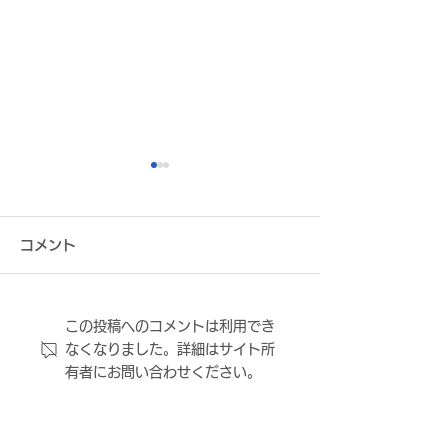
コメント
この投稿へのコメントは利用でき
株式会社ミツウロコヴェ
株式会社稲田巳
なくなりました。詳細はサイト所
ッセル関西 プラチナムパ
ィシャルパート
有者にお問い合わせください。
ートナー契約締結のお知
のお知らせ
らせ