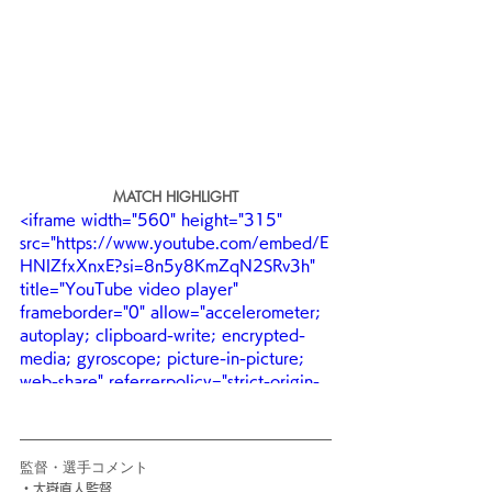
MATCH HIGHLIGHT
<iframe width="560" height="315" 
src="https://www.youtube.com/embed/E
HNlZfxXnxE?si=8n5y8KmZqN2SRv3h" 
title="YouTube video player" 
frameborder="0" allow="accelerometer; 
autoplay; clipboard-write; encrypted-
media; gyroscope; picture-in-picture; 
web-share" referrerpolicy="strict-origin-
when-cross-origin" allowfullscreen>
</iframe>
監督・選手コメント
・大嶽直人監督