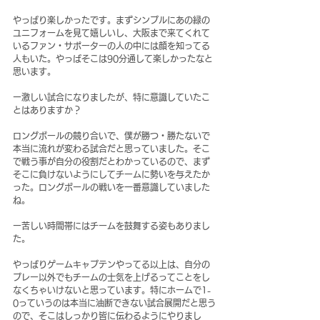
やっぱり楽しかったです。まずシンプルにあの緑の
ユニフォームを見て嬉しいし、大阪まで来てくれて
いるファン・サポーターの人の中には顔を知ってる
人もいた。やっぱそこは90分通して楽しかったなと
思います。
ー激しい試合になりましたが、特に意識していたこ
とはありますか？
ロングボールの競り合いで、僕が勝つ・勝たないで
本当に流れが変わる試合だと思っていました。そこ
で戦う事が自分の役割だとわかっているので、まず
そこに負けないようにしてチームに勢いを与えたか
った。ロングボールの戦いを一番意識していました
ね。
ー苦しい時間帯にはチームを鼓舞する姿もありまし
た。
やっぱりゲームキャプテンやってる以上は、自分の
プレー以外でもチームの士気を上げるってことをし
なくちゃいけないと思っています。特にホームで1-
0っていうのは本当に油断できない試合展開だと思う
ので、そこはしっかり皆に伝わるようにやりまし