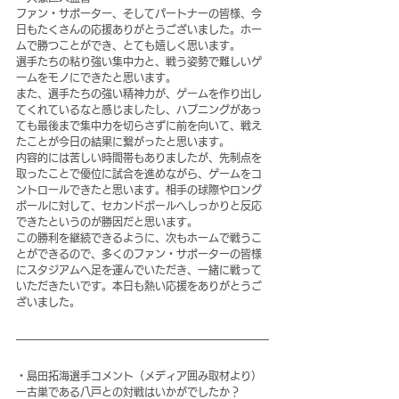
ファン・サポーター、そしてパートナーの皆様、今
日もたくさんの応援ありがとうございました。ホー
ムで勝つことができ、とても嬉しく思います。
選手たちの粘り強い集中力と、戦う姿勢で難しいゲ
ームをモノにできたと思います。
また、選手たちの強い精神力が、ゲームを作り出し
てくれているなと感じましたし、ハプニングがあっ
ても最後まで集中力を切らさずに前を向いて、戦え
たことが今日の結果に繋がったと思います。
内容的には苦しい時間帯もありましたが、先制点を
取ったことで優位に試合を進めながら、ゲームをコ
ントロールできたと思います。相手の球際やロング
ボールに対して、セカンドボールへしっかりと反応
できたというのが勝因だと思います。
この勝利を継続できるように、次もホームで戦うこ
とができるので、多くのファン・サポーターの皆様
にスタジアムへ足を運んでいただき、一緒に戦って
いただきたいです。本日も熱い応援をありがとうご
ざいました。
・島田拓海選手コメント（メディア囲み取材より）
ー古巣である八戸との対戦はいかがでしたか？