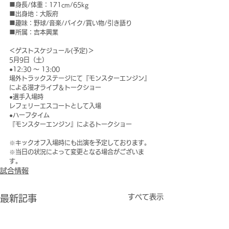
■身長/体重：171cm/65kg
■出身地：大阪府
■趣味：野球/音楽/バイク/買い物/引き語り
■所属：吉本興業
＜ゲストスケジュール(予定)＞
5月9日（土）
●12:30 ～ 13:00
場外トラックステージにて『モンスターエンジン』
による漫才ライブ＆トークショー
●選手入場時
レフェリーエスコートとして入場
●ハーフタイム
『モンスターエンジン』によるトークショー
※キックオフ入場時にも出演を予定しております。
※当日の状況によって変更となる場合がございま
す。
試合情報
すべて表示
最新記事