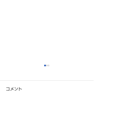
コメント
この投稿へのコメントは利用でき
元サッカー日本代表 "ドラ
8月16日（日）
なくなりました。詳細はサイト所
ゴン"久保竜彦氏が来場！
ホーム開幕戦を
有者にお問い合わせください。