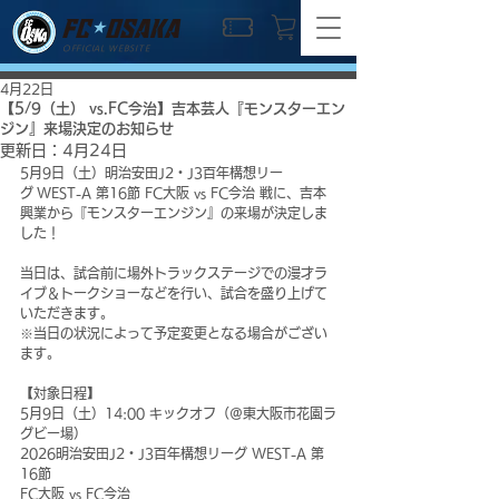
OFFICIAL WEBSITE
4月22日
【5/9（土） vs.FC今治】吉本芸人『モンスターエン
ジン』来場決定のお知らせ
更新日：
4月24日
5月9日（土）明治安田J2・J3百年構想リー
グ WEST-A 第16節 FC大阪 vs FC今治 戦に、吉本
興業から『モンスターエンジン』の来場が決定しま
した！
当日は、試合前に場外トラックステージでの漫才ラ
イブ＆トークショーなどを行い、試合を盛り上げて
いただきます。
※当日の状況によって予定変更となる場合がござい
ます。
【対象日程】
5月9日（土）14:00 キックオフ（＠東大阪市花園ラ
グビー場）
2026明治安田J2・J3百年構想リーグ WEST-A 第
16節
FC大阪 vs FC今治