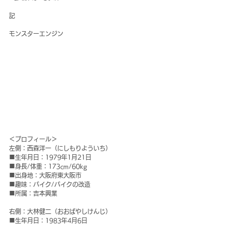
記
モンスターエンジン
＜プロフィール＞
左側：西森洋一（にしもりよういち）
■生年月日：1979年1月21日
■身長/体重：173cm/60kg
■出身地：大阪府東大阪市
■趣味：バイク/バイクの改造
■所属：吉本興業
右側：大林健二（おおばやしけんじ）
■生年月日：1983年4月6日