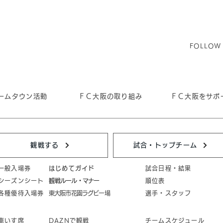
FOLLOW
ームタウン活動
ＦＣ大阪の取り組み
ＦＣ大阪をサポ
観戦する
試合・トップチーム
一般入場券
はじめてガイド
試合日程・結果
シーズンシート
​観戦ルール・マナー
順位表
各種優待入場券
東大阪市花園ラグビー場
選手・スタッフ
車いす席
DAZNで観戦
チームスケジュール