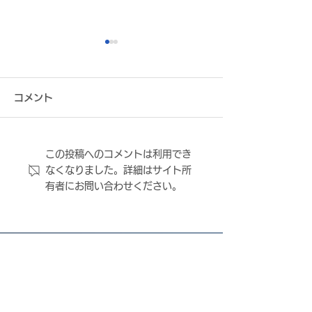
コメント
この投稿へのコメントは利用でき
FC大阪 近藤祐輔社長 記
【3/29(日)放
なくなりました。詳細はサイト所
事掲載のお知らせ
選手、舘野俊祐
有者にお問い合わせください。
原大道 選手、堤
手、和田育 選手
OFF! KANSA
放送）出演のお