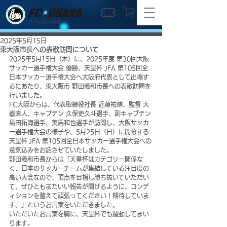
OFFICIAL WEBSITE
2025年5月15日
東大阪市長への表敬訪問について
2025年5月15日（木）に、2025年度 第30回大阪
サッカー選手権大会 優勝、天皇杯 JFA 第105回全
日本サッカー選手権大会へ大阪府代表として出場す
るにあたり、東大阪市 野田義和市長への表敬訪問を
行いました。
FC大阪からは、代表取締役社長 近藤祐輔、監督 大
嶽直人、キャプテン 久保吏久斗選手、副キャプテン 
島田拓海選手、美馬和也選手が訪問し、大阪サッカ
ー選手権大会の様子や、5月25日（日）に開幕する
天皇杯 JFA 第105回全日本サッカー選手権大会への
意気込みをお話させていたしました。
野田義和市長からは「天皇杯はカテゴリー関係な
く、日本のサッカーチームが集結している注目度の
高い大会なので、頂点を目指し勝ち抜いていただい
て、ぜひともまたいい報告が聞けるように、コンデ
ィションを整えて頑張ってください！期待していま
す。」というお言葉をいただきました。
いただいたお言葉を胸に、天皇杯でも躍動してまい
ります。