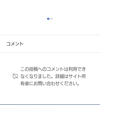
コメント
この投稿へのコメントは利用でき
FC大阪からのメール配信
Jリーグ発表「2
なくなりました。詳細はサイト所
について
クラブ経営情報
有者にお問い合わせください。
（先行発表）」
弊クラブ掲載内
訂正について