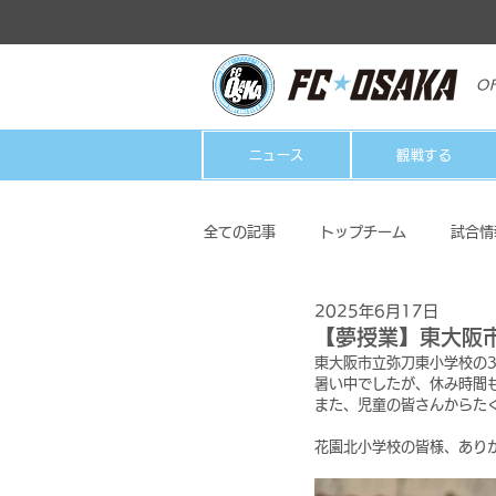
OF
ニュース
観戦する
全ての記事
トップチーム
試合情
2025年6月17日
クラブ
ホームタウン活動
【夢授業】東大阪市
東大阪市立弥刀東小学校の3
暑い中でしたが、休み時間
また、児童の皆さんからた
花園北小学校の皆様、あり