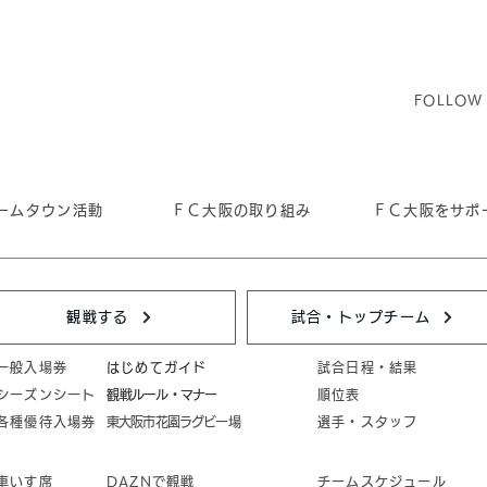
FOLLOW
ームタウン活動
ＦＣ大阪の取り組み
ＦＣ大阪をサポ
観戦する
試合・トップチーム
一般入場券
はじめてガイド
試合日程・結果
シーズンシート
​観戦ルール・マナー
順位表
各種優待入場券
東大阪市花園ラグビー場
選手・スタッフ
車いす席
DAZNで観戦
チームスケジュール