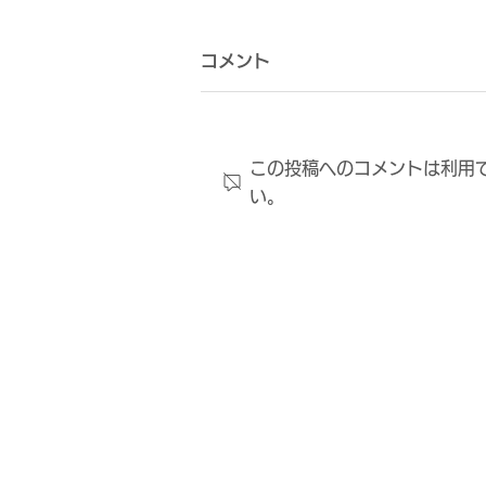
コメント
この投稿へのコメントは利用
い。
東大阪市長への表敬訪問につ
いて