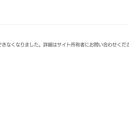
できなくなりました。詳細はサイト所有者にお問い合わせくだ
FC大阪サポーター交流イベ
ハン
ントBBQ＆サッカー観戦会
様と
in 古民家わが家 開催のお知
校、
らせ
対し