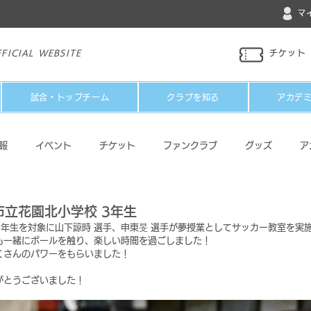
マ
FICIAL WEBSITE
チケット
試合・トップチーム
クラブを知る
アカデ
報
イベント
チケット
ファンクラブ
グッズ
ア
パートナー
メディア
その他
立花園北小学校 3年生
年生を対象に山下諒時 選手、
申東旻 選手が夢授業としてサッカー教室を実
も一緒にボールを触り、楽しい時間を過ごしました！
くさんのパワーをもらいました！
がとうございました！