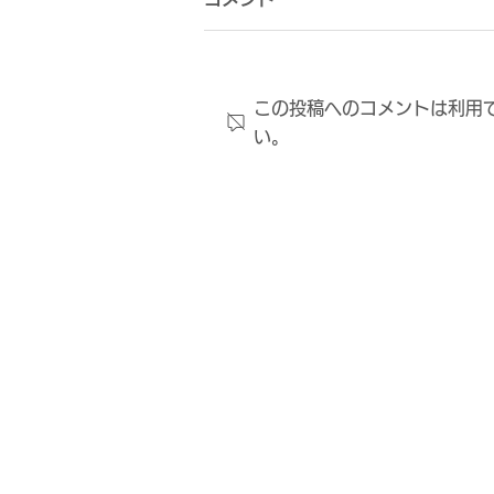
この投稿へのコメントは利用
い。
ファンクラブ応援デー開催レ
ポート