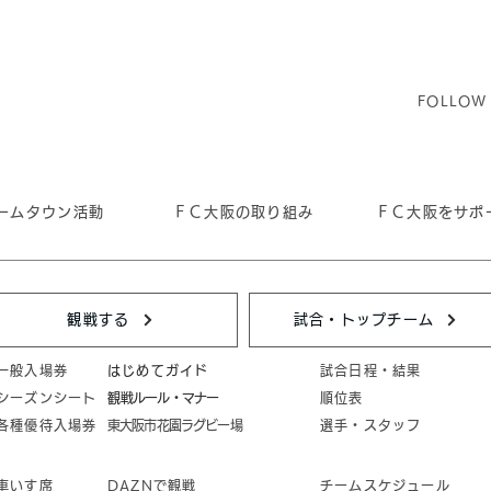
FOLLOW
ームタウン活動
ＦＣ大阪の取り組み
ＦＣ大阪をサポ
観戦する
試合・トップチーム
一般入場券
はじめてガイド
試合日程・結果
シーズンシート
​観戦ルール・マナー
順位表
各種優待入場券
東大阪市花園ラグビー場
選手・スタッフ
車いす席
DAZNで観戦
チームスケジュール