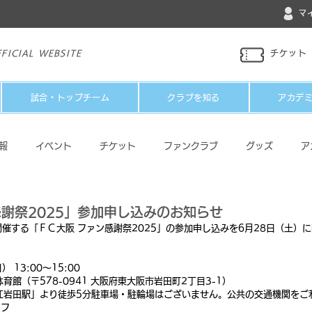
マ
FICIAL WEBSITE
チケット
試合・トップチーム
クラブを知る
アカデ
報
イベント
チケット
ファンクラブ
グッズ
ア
パートナー
メディア
その他
感謝祭2025」参加申し込みのお知らせ
に開催する「ＦＣ大阪 ファン感謝祭2025」の参加申し込みを6月28日（土）
】
 13:00〜15:00
館（〒578-0941 大阪府東大阪市岩田町2丁目3-1）
江岩田駅」より徒歩5分駐車場・駐輪場はございません。公共の交通機関をご
ッフ