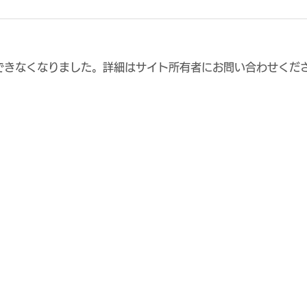
できなくなりました。詳細はサイト所有者にお問い合わせくだ
【5/30 vs.PO第1戦】ファ
【百
ンクラブ応援デー実施につい
ズン
て
は本