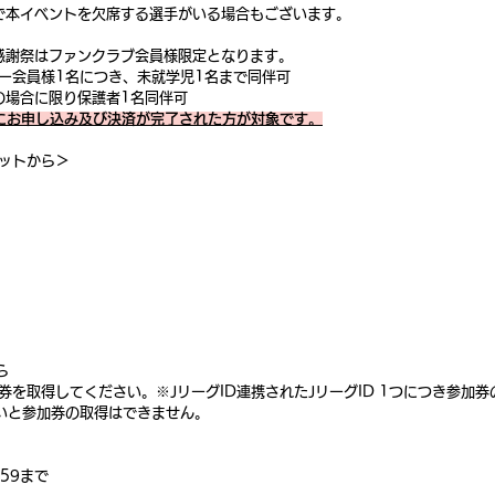
で本イベントを欠席する選手がいる場合もございます。
感謝祭はファンクラブ会員様限定となります。
ー会員様1名につき、未就学児1名まで同伴可
の場合に限り保護者1名同伴可
でにお申し込み及び決済が完了された方が対象です。
ットから＞
ら
券を取得してください。※JリーグID連携されたJリーグID 1つにつき参加券
いと参加券の取得はできません。
:59まで