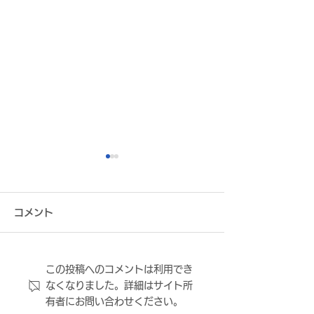
コメント
この投稿へのコメントは利用でき
FC大阪 ボランティアスタ
FC大阪からの
なくなりました。詳細はサイト所
ッフ募集 ～FC大阪ホーム
について
有者にお問い合わせください。