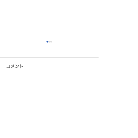
コメント
この投稿へのコメントは利用でき
チームスケジュール決定
8月2日（日） 
なくなりました。詳細はサイト所
のお知らせ
第31回大阪サ
有者にお問い合わせください。
権大会 決勝 vs
モ枚方 試合結果