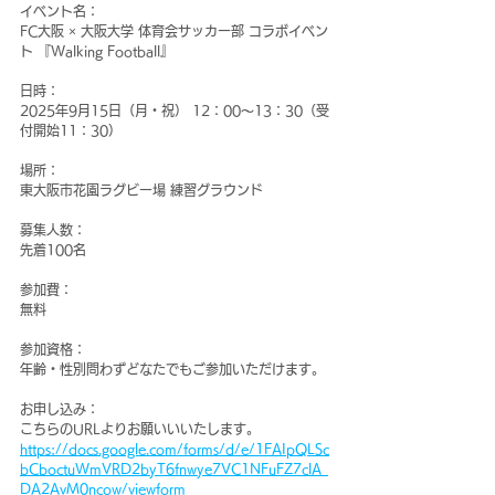
イベント名：
FC大阪 × 大阪大学 体育会サッカー部 コラボイベン
ト 『Walking Football』
日時：
2025年9月15日（月・祝） 12：00～13：30（受
付開始11：30）
場所：
東大阪市花園ラグビー場 練習グラウンド
募集人数：
先着100名
参加費：
無料
参加資格：
年齢・性別問わずどなたでもご参加いただけます。
お申し込み：
こちらのURLよりお願いいいたします。
https://docs.google.com/forms/d/e/1FAIpQLSc
bCboctuWmVRD2byT6fnwye7VC1NFuFZ7clA_
DA2AvM0ncow/viewform