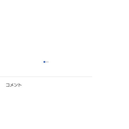
コメント
この投稿へのコメントは利用でき
元サッカー日本代表 "ドラ
8月16日（日）
なくなりました。詳細はサイト所
ゴン"久保竜彦氏が来場！
ホーム開幕戦を
有者にお問い合わせください。