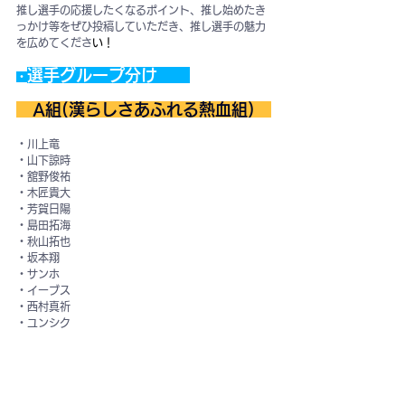
推し選手の応援したくなるポイント、推し始めたき
っかけ等をぜひ投稿していただき、推し選手の魅力
を広めてくださ
い！
選手グ
ループ分け　　
・
　A組(漢らしさあふれる熱血組)　
・川上竜
・山下諒時
・舘野俊祐
・木匠貴大
・芳賀日陽
・島田拓海
・秋山拓也
・坂本翔
・サンホ
・イーブス
・西村真祈
・ユンシク