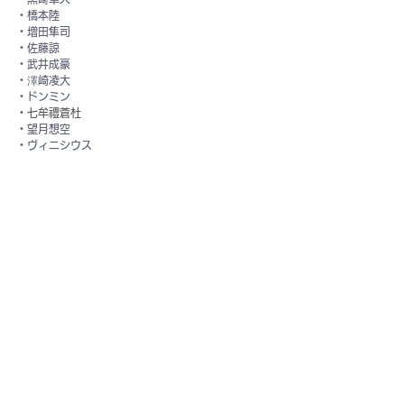
・橋本陸
・増田隼司
・佐藤諒
・武井成豪
・澤崎凌大
・ドンミン
・七牟禮蒼杜
・望月想空
・ヴィニシウス