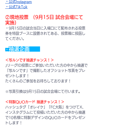
・公式Instagram
・公式TikTok
②現地投票　(9月15日 試合会場にて
実施)
・9月15日の試合当日に入場口にて配布される投票
券を特設ブースに設置されてある、投票箱に投函し
てください。
抽選
企画　　
・
＜写ルンです抽選チャンス！＞
JリーグID投票にご参加いただいた方の中から抽選で
「写ルンです」で撮影したオフショット写真をプレ
ゼントします！
たくさんのご参加をお待ちしております！
※写真引換は9月15日の試合会場にて行います
。
＜特製QUOカード 抽選チャンス！＞
ハッシュタグ「オレイケ」「FC大阪」をつけてX、
インスタグラムにて投稿いただいた方の中から抽選
で10名様に特製デザインのQUOカードをプレゼン
トします！