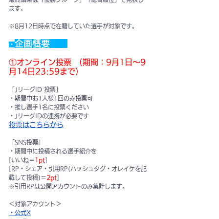
ます。
※8月12日時点で在籍していた選手が対象です。
企画概要　　
・
①オンライン投票　(期間：9月1日～9
月14日23:59まで)
「JリーグID 投票」
・期間中お1人様1回のみ投票可
・推し選手1名に投票ください
・JリーグIDの連携が必要です
投票はこちらから
「SNS投票」
・期間中に投稿される選手紹介を
[いいね＝
1pt
]
[RP・シェア・引用RP(ハッシュタグ・オレイケを記
載して投稿)＝
2pt
]
※引用RPは公開アカウントのみ集計します。
＜対象アカウント＞
・公式X