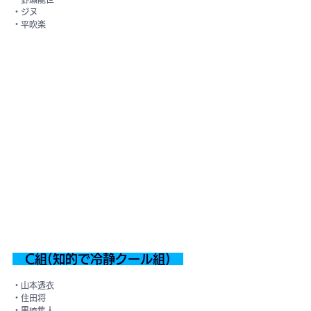
・ジヌ
・平吹楽
　C組(知的で冷静クール組)　
・山本透衣
・住田将
・黒﨑隼人