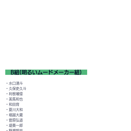
　B組(明るいムードメーカー組)　
・水口湧斗
・久保吏久斗
・利根瑠偉
・美馬和也
・和田育
・夏川大和
・堀越大蔵
・菅原弘道
・堤奏一郎
・野瀬龍世