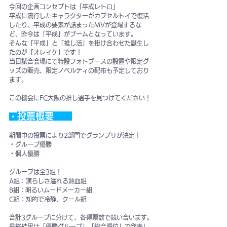
今回の企画コンセプトは「平成レトロ」
平成に流行したキャラクターがカプセルトイで復活
したり、平成の要素が詰まったMVが登場するな
ど、昨今は「平成」がブームとなっています。
そんな「平成」と「推し活」を掛け合わせた誕生し
たのが「オレイケ」です！
当日試合会場にて特設フォトブースの設置や限定グ
ッズの販売、限定ノベルティの配布も予定しており
ます。
この機会にFC大阪の推し選手を見つけてください！
投票概要　　
・
期間中の投票により2部門でグランプリが決定！
・グループ優勝
・個人優勝
グループは全3組！
A組：漢らしさ溢れる熱血組
B組：明るいムードメーカー組
C組：知的で冷静、クール組
合計3グループに分けて、各得票数で競い合います。
最終結果は「優勝グループ」「総合順位」で発表し