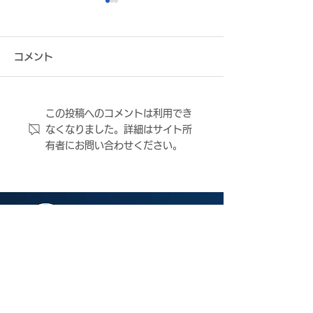
コメント
この投稿へのコメントは利用でき
6月20日(土) 小学生サ
「ミャクミャク
なくなりました。詳細はサイト所
ッカー体験会実施のお知
モニー」にクラ
有者にお問い合わせください。
らせ
サダー 石塚理奈
知らせ
ＦＣ大阪について