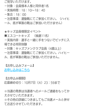
ご見学いただけます。
－対象：会員様本人様と同伴者1名
－実施時間：18：10～18：40
－集合：18：00
－注意事項：運動靴にてご参加ください。（ハイヒ
ール、底が革製の靴はご参加いただけません）
★キッズ会員様限定イベント
■エスコートキッズ　（抽選11名）
－実施内容：選手と一緒に手をつないでピッチに入
場できる特別体験
－対象：キッズファンクラブ会員（4歳以上）
ー注意事項：運動靴にてご参加ください。ハイヒー
ル、底が革製の靴はご参加いただけません。
【お申し込みフォーム】
お申し込みはこちら
【お申込み期限】
応募締め切り：10月7日（火）23：59まで
※当選の発表は当選者へのメールご連絡をもってか
えさせていただきます。
※その他の詳細につきましてもご当選メールと併せ
てお送りさせていただきます。