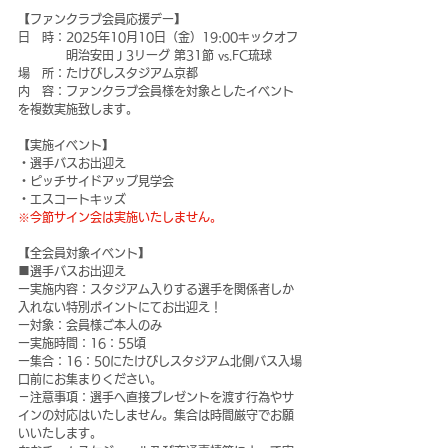
【ファンクラブ会員応援デー】
日　時：2025年10月10日（金）19:00キックオフ 
　　　　明治安田Ｊ3リーグ 第31節 vs.FC琉球
場　所：たけびしスタジアム京都
内　容：ファンクラブ会員様を対象としたイベント
を複数実施致します。
【実施イベント】
・選手バスお出迎え
・ピッチサイドアップ見学会
・エスコートキッズ
※今節サイン会は実施いたしません。
【全会員対象イベント】
■選手バスお出迎え
ー実施内容：スタジアム入りする選手を関係者しか
入れない特別ポイントにてお出迎え！
ー対象：会員様ご本人のみ
ー実施時間：16：55頃
ー集合：16：50にたけびしスタジアム北側バス入場
口前にお集まりください。
－注意事項：選手へ直接プレゼントを渡す行為やサ
インの対応はいたしません。集合は時間厳守でお願
いいたします。