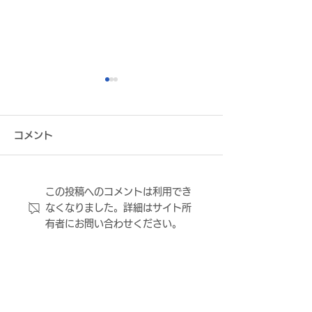
コメント
この投稿へのコメントは利用でき
FC大阪 近藤祐輔社長 記
【3/29(日)放
なくなりました。詳細はサイト所
事掲載のお知らせ
選手、舘野俊祐
有者にお問い合わせください。
原大道 選手、堤
手、和田育 選手
OFF! KANSA