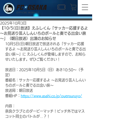
OFFICIAL WEBSITE
2025年10月3日
【10/5(日)放送】えふしくん「サッカー応援するよ
～お見送り芸人しんいちのボールと奏でる出会い旅
～」（朝日放送）出演のお知らせ
10月5日(日)朝日放送で放送される「サッカー応援
するよ ～お見送り芸人しんいちのボールと奏でる出
会い旅～」に えふしくんが登場しますので、お知ら
せいたします。ぜひご覧ください！
放送日：2025年10月5日（日）あさ10:50～（予
定）
番組名：サッカー応援するよ ～お見送り芸人しんい
ちのボールと奏でる出会い旅～
放送局：朝日放送
番組HP：
https://www.asahi.co.jp/ouensuruyo/
内容：
奈良クラブとのダービーマッチ！ピッチ外ではマス
コット同士のバトルが…？！