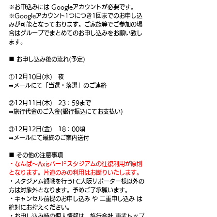
※お申込みには Googleアカウントが必要です。
※Googleアカウント1つにつき1回までのお申し込
みが可能となっております。ご家族等でご参加の場
合はグループでまとめてのお申し込みをお願い致し
ます。
■ お申し込み後の流れ(予定)
①12月10日(水)　夜
➡メールにて「当選・落選」のご連絡
②12月11日(木)　23：59まで
➡旅行代金のご入金(銀行振込にてお支払い)
③12月12日(金)　18：00頃
➡メールにて最終のご案内送付
■ その他の注意事項
・なんば～Axisバードスタジアムの往復利用が原則
となります。片道のみの利用はお断りいたします。
・スタジアム観戦を行うFC大阪サポーター様以外の
方は対象外となります。予めご了承願います。
・キャンセル前提のお申し込み や 二重申し込み は
絶対にお控えください。
・お申し込み時の個人情報は、旅行会社 東武トップ