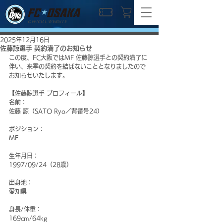
OFFICIAL WEBSITE
2025年12月16日
佐藤諒選手 契約満了のお知らせ
この度、FC大阪ではMF 佐藤諒選手との契約満了に
伴い、来季の契約を結ばないこととなりましたので
お知らせいたします。
【佐藤諒選手 プロフィール】
名前：
佐藤 諒（SATO Ryo／背番号24）
ポジション：
MF
生年月日：
1997/09/24（28歳）
出身地：
愛知県
身長/体重：
169cm/64kg