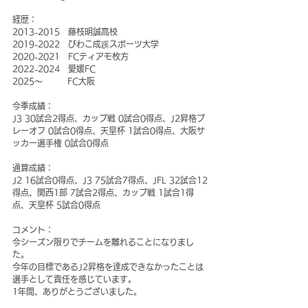
経歴：
2013-2015　藤枝明誠高校
2019-2022　びわこ成蹊スポーツ大学
2020-2021　FCティアモ枚方
2022-2024　愛媛FC
2025～　　　FC大阪
今季成績：
J3 30試合2得点、カップ戦 0試合0得点、J2昇格プ
レーオフ 0試合0得点、天皇杯 1試合0得点、大阪サ
ッカー選手権 0試合0得点
通算成績：
J2 16試合0得点、J3 75試合7得点、JFL 32試合12
得点、関西1部 7試合2得点、カップ戦 1試合1得
点、天皇杯 5試合0得点
コメント：
今シーズン限りでチームを離れることになりまし
た。
今年の目標であるJ2昇格を達成できなかったことは
選手として責任を感じています。
1年間、ありがとうございました。