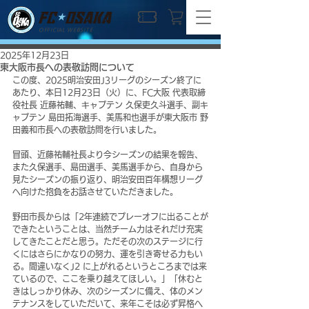
OFFICIAL WEBSITE
2025年12月23日
東大阪市長への表敬訪問について
この度、2025明治安田J3リーグのシーズン終了に
あたり、本日12月23日（火）に、FC大阪 代表取締
役社長 近藤祐輔、キャプテン 久保吏久斗選手、副キ
ャプテン 島田拓海選手、美馬和也選手が東大阪市 野
田義和市長への表敬訪問を行いました。
冒頭、近藤祐輔社長より今シーズンの結果を報告、
また久保選手、島田選手、美馬選手から、自身から
見たシーズンの振り返り、明治安田百年構想リーグ
へ向けた抱負をお話させていただきました。
野田市長からは「2年連続でプレーオフに出ることが
できたということは、当然チーム力はそれだけ充実
してきたことだと思う。ただその次のステージに行
くにはさらにかなりの努力、運を引き寄せる力もい
る。間違いなくJ2 に上がれるというところまでは来
ているので、ここを乗り越えてほしい。」「休むと
きはしっかり休み、次のシーズンに備え、体のメン
テナンスをしていただいて、来年こそは必ず昇格へ