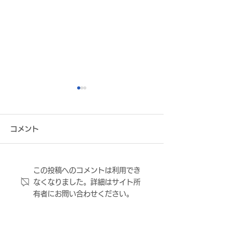
コメント
この投稿へのコメントは利用でき
東大阪市長への表敬訪問
FC大阪 ボラン
なくなりました。詳細はサイト所
について
ッフ募集 ～FC
有者にお問い合わせください。
ゲームを、一緒
間を募集します