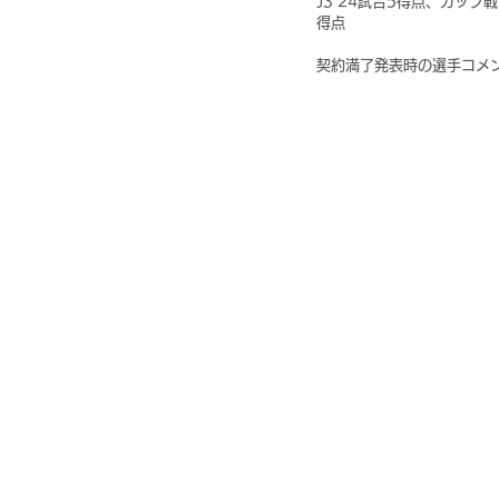
J3 24試合5得点、カップ
得点
契約満了発表時の選手コメン