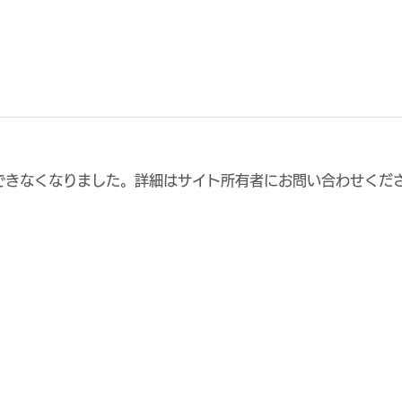
できなくなりました。詳細はサイト所有者にお問い合わせくだ
8月2日（日） 2026年度 第
8月
31回大阪サッカー選手権大
31
会 決勝 vs.FCティアモ枚方
会 
試合結果
試合