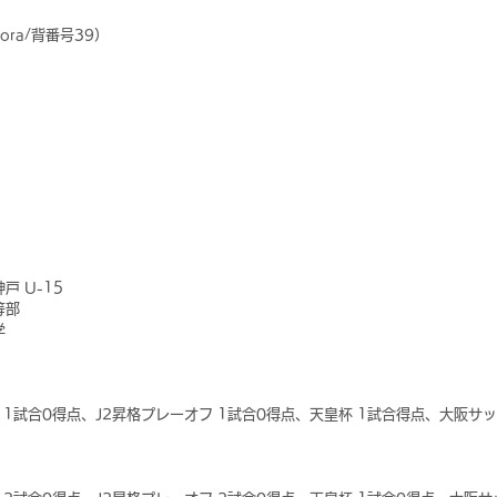
Sora/背番号39）
戸 U-15
等部
学
戦 1試合0得点、J2昇格プレーオフ 1試合0得点、天皇杯 1試合得点、大阪サ