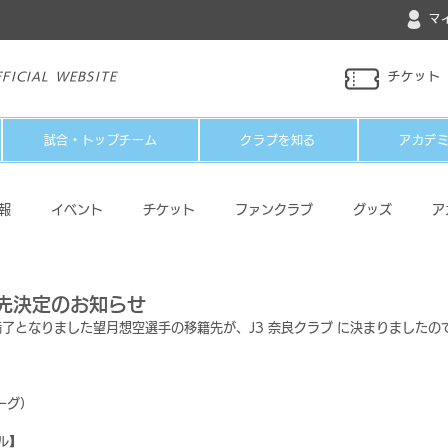
マ
FICIAL WEBSITE
チケット
試合・トップチーム
クラブを知る
アカデ
報
イベント
チケット
ファンクラブ
グッズ
ア
パートナー
メディア
その他
籍先決定のお知らせ
満了となりました望月想空選手の移籍先が、J3 奈良クラブ に決まりましたの
ーグ）
ル】