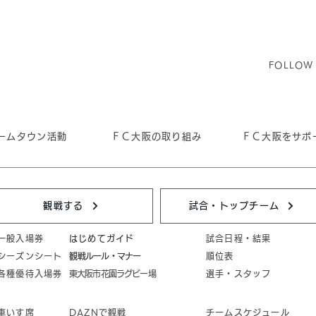
FOLLOW
ームタウン活動
ＦＣ大阪の取り組み
ＦＣ大阪をサポ
観戦する
試合・トップチーム
一般入場券
はじめてガイド
試合日程・結果
シーズンシート
​観戦ルール・マナー
順位表
各種優待入場券
東大阪市花園ラグビー場
選手・スタッフ
車いす席
DAZNで観戦
チームスケジュール