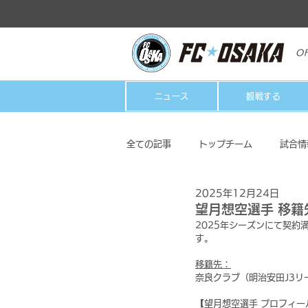
OF
ニュース
観戦する
全ての記事
トップチーム
試合情
2025年12月24日
クラブ
ホームタウン活動
望月想空選手 移
2025年シーズンにて契約
す。
移籍先：
奈良クラブ（明治安田J3リ
【望月想空選手 プロフィー