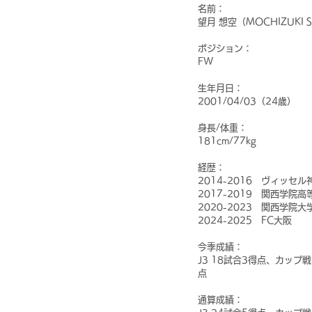
名前：
望月 想空（MOCHIZUKI 
ポジション：
FW
生年月日：
2001/04/03（24歳）
身長/体重：
181cm/77kg
経歴：
2014-2016　ヴィッセル神
2017-2019　関西学院高
2020-2023　関西学院大
2024-2025　FC大阪
今季成績：
J3 18試合3得点、カップ
点
通算成績：