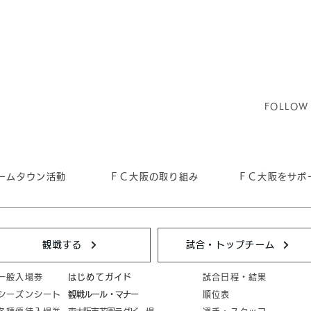
ド
株式会社ミツウロコヴェッセ
株式
ル関西 プラチナムパートナー
ャル
契約締結のお知らせ
せ
FOLLOW
ームタウン活動
ＦＣ大阪の取り組み
ＦＣ大阪をサポ
観戦する
試合・トップチーム
一般入場券
はじめてガイド
試合日程・結果
シーズンシート
​観戦ルール・マナー
順位表