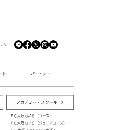
会社稲田巳建材 オフィシ
パートナー決定のお知ら
 US
ート
パートナー
アカデミー・スクール
ＦＣ大阪 U-18 （ユース）
ＦＣ大阪 U-15 （ジュニアユース）