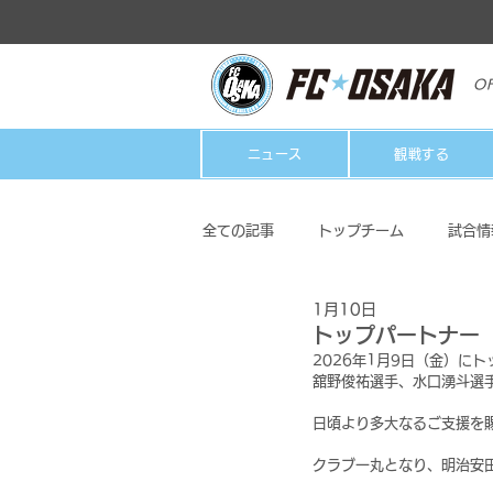
OF
ニュース
観戦する
全ての記事
トップチーム
試合情
1月10日
クラブ
ホームタウン活動
トップパートナー
2026年1月9日（金）に
舘野俊祐選手、水口湧斗選
日頃より多大なるご支援を
クラブ一丸となり、明治安田