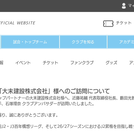
マ
FICIAL WEBSITE
チケット
試合・トップチーム
クラブを知る
アカデ
報
イベント
チケット
ファンクラブ
グッズ
ア
パートナー
メディア
その他
「大末建設株式会社」様へのご訪問について
トップパートナーの大末建設株式会社様へ、近藤祐輔 代表取締役社長、藪田光
手、石塚理奈 クラブアンバサダーが訪問いたしました。
賜り、誠にありがとうございます。
J2・J3百年構想リーグ、そして26/27シーズンにおけるJ2昇格を目指し