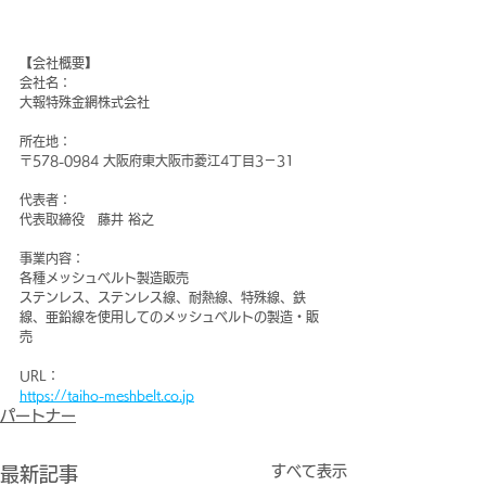
【会社概要】
会社名：
大報特殊金網株式会社
所在地：
〒578-0984 大阪府東大阪市菱江4丁目3－31
代表者：
代表取締役　藤井 裕之
事業内容：
各種メッシュベルト製造販売
ステンレス、ステンレス線、耐熱線、特殊線、鉄
線、亜鉛線を使用してのメッシュベルトの製造・販
売
URL：
https://taiho-meshbelt.co.jp
パートナー
すべて表示
最新記事