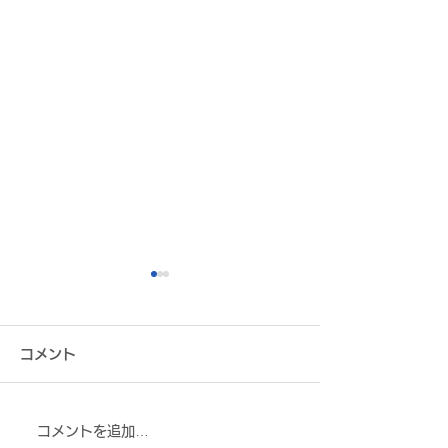
コメント
コメントを追加…
株式会社ミツウロコヴェ
株式会社稲田巳