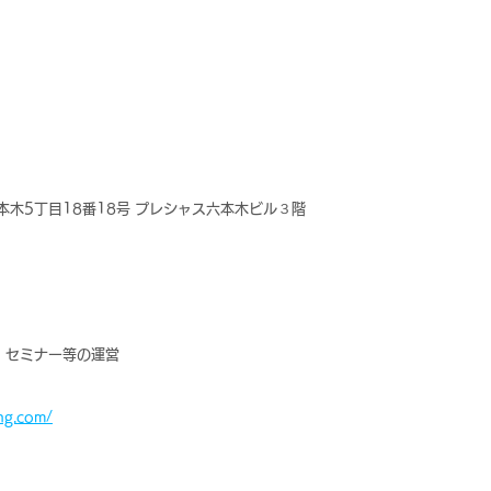
六本木5丁目18番18号 プレシャス六本木ビル３階
、セミナー等の運営
ng.com/