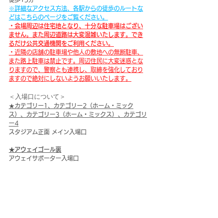
※詳細なアクセス方法、各駅からの徒歩のルートな
どはこちらのページをご覧ください。
・会場周辺は住宅地となり、十分な駐車場はござい
ません。また周辺道路は大変混雑いたします。でき
るだけ公共交通機関をご利用ください。
・近隣の店舗の駐車場や他人の敷地への無断駐車、
また路上駐車は禁止です。周辺住民に大変迷惑とな
りますので、警察とも連携し、取締を強化しており
ますので絶対にしないようお願いいたします。
＜入場口について＞
★カテゴリー1、カテゴリー2（ホーム・ミック
ス）、カテゴリー3（ホーム・ミックス）、カテゴリ
ー4
スタジアム正面 メイン入場口
★アウェイゴール裏
アウェイサポーター入場口