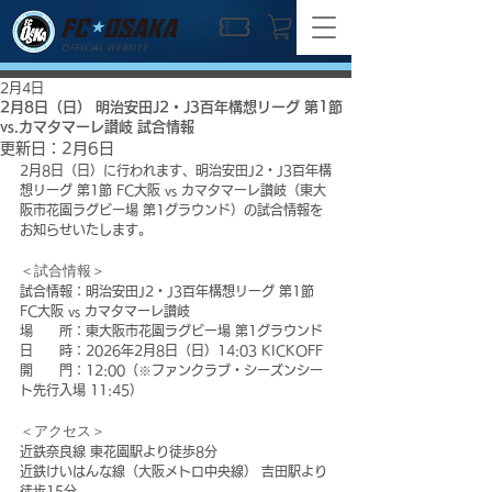
OFFICIAL WEBSITE
2月4日
2月8日（日） 明治安田J2・J3百年構想リーグ 第1節
vs.カマタマーレ讃岐 試合情報
更新日：
2月6日
2月8日（日）に行われます、明治安田J2・J3百年構
想リーグ 第1節 FC大阪 vs カマタマーレ讃岐（東大
阪市花園ラグビー場 第1グラウンド）の試合情報を
お知らせいたします。
＜試合情報＞
試合情報：明治安田J2・J3百年構想リーグ 第1節 
FC大阪 vs カマタマーレ讃岐
場　　所：東大阪市花園ラグビー場 第1グラウンド
日　　時：2026年2月8日（日）14:03 KICKOFF
開　　門：
12:00
（※ファンクラブ・シーズンシー
ト先行入場 11:45）
＜アクセス＞
近鉄奈良線 東花園駅より徒歩8分
近鉄けいはんな線（大阪メトロ中央線） 吉田駅より
徒歩15分