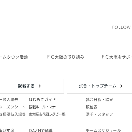
FOLLOW
ームタウン活動
ＦＣ大阪の取り組み
ＦＣ大阪をサポ
観戦する
試合・トップチーム
一般入場券
はじめてガイド
試合日程・結果
シーズンシート
​観戦ルール・マナー
順位表
各種優待入場券
東大阪市花園ラグビー場
選手・スタッフ
車いす席
DAZNで観戦
チームスケジュール