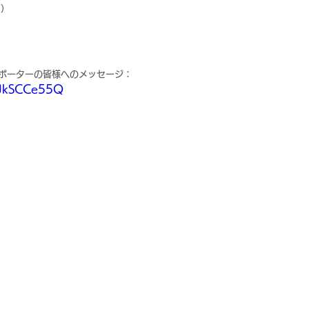
o）
サポーターの皆様へのメッセージ：
GjJkSCCe55Q