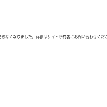
できなくなりました。詳細はサイト所有者にお問い合わせくだ
東大阪市長への表敬訪問につ
FC
いて
フ募
ムを
しま