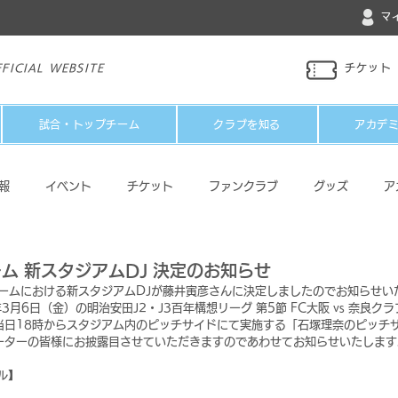
マ
FICIAL WEBSITE
チケット
試合・トップチーム
クラブを知る
アカデ
報
イベント
チケット
ファンクラブ
グッズ
ア
パートナー
メディア
その他
ーム 新スタジアムDJ 決定のお知らせ
ゲームにおける新スタジアムDJが藤井寅彦さんに決定しましたのでお知らせい
3月6日（金）の明治安田J2・J3百年構想リーグ 第5節 FC大阪 vs 奈良
当日18時からスタジアム内のピッチサイドにて実施する「石塚理奈のピッチ
ーターの皆様にお披露目させていただきますのであわせてお知らせいたします
ル】