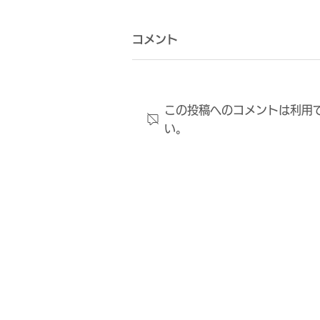
コメント
この投稿へのコメントは利用
い。
クラブ創設30周年 記念特別
ページ開設のお知らせ