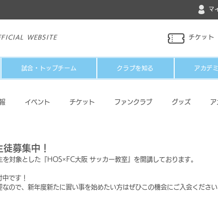
マ
FICIAL WEBSITE
チケット
試合・トップチーム
クラブを知る
アカデ
報
イベント
チケット
ファンクラブ
グッズ
ア
パートナー
メディア
その他
生徒募集中！
生を対象とした『HOS×FC大阪 サッカー教室』を開講しております。
付中です！
迎なので、新年度新たに習い事を始めたい方はぜひこの機会にご入会ください