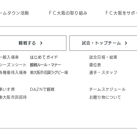
ームタウン活動
ＦＣ大阪の取り組み
ＦＣ大阪をサポ
観戦する
試合・トップチーム
一般入場券
はじめてガイド
試合日程・結果
シーズンシート
​観戦ルール・マナー
順位表
各種優待入場券
東大阪市花園ラグビー場
選手・スタッフ
車いす席
DAZNで観戦
チームスケジュール
東大阪市民招待
お贈り物について