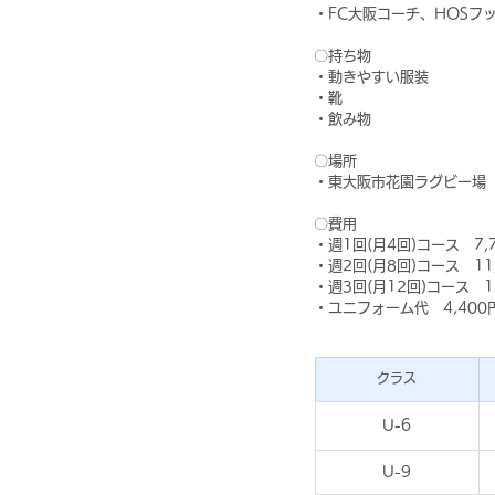
・FC大阪コーチ、HOSフ
〇持ち物
・動きやすい服装
・靴
・飲み物
〇場所
・東大阪市花園ラグビー場
〇費用
・週1回(月4回)コース　7,
・週2回(月8回)コース　11
・週3回(月12回)コース　1
・ユニフォーム代　4,400円
クラス
U-6
U-9