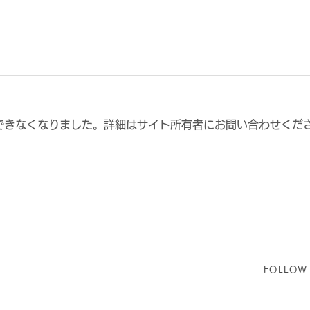
できなくなりました。詳細はサイト所有者にお問い合わせくだ
ィ
【再掲】FC大阪 【アカデミ
【再
ースタッフ】【チーム強化ス
U-
タッフ】募集のお知らせ
知ら
FOLLOW