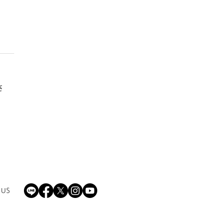
さ
掲】2026年度 FC大阪
18 セレクション実施のお
せ
 US