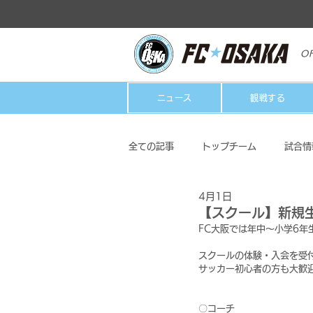
OF
ニュース
観戦する
全ての記事
トップチーム
試合情
4月1日
クラブ
ホームタウン活動
【スクール】新規
FC大阪では年中～小学6年
スクールの体験・入会を受
サッカー初心者の方も大歓
〇コーチ