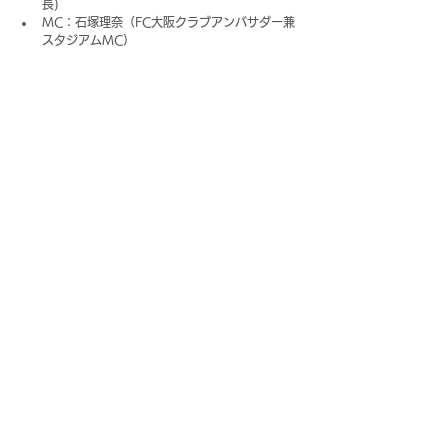
長)
MC：石塚理奈（FC大阪クラブアンバサダー兼
スタジアムMC）