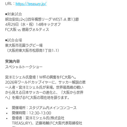
URL：
https://treasury.jp/
■対象試合
明治安田J2•J3百年構想リーグ WEST-A 第13節
4月29日（水・祝）14時キックオフ
FC大阪 vs 徳島ヴォルティス
■試合会場
東大阪市花園ラグビー場
（大阪府東大阪市松原南1丁目1-1）
実施内容
スペシャルトークショー
宮澤ミシェル氏登壇！W杯の興奮をFC大阪へ。
2026年ワールドカップイヤーに、サッカー解説の第
一人者・宮澤ミシェル氏が来場。世界最高峰の戦い
から見える日本サッカーの進化と、「大阪から世界
へ」を掲げるFC大阪の現在地を語ります。
開催場所：スタジアム内メインコンコース 
開催時間：12:30~13:00
登壇者：宮澤ミシェル氏(株式会社
TREASURY)、近藤祐輔(FC大阪代表取締役社