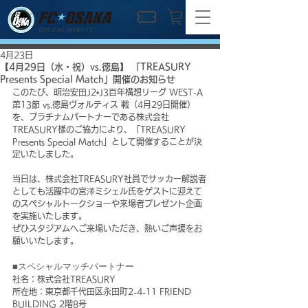
OFFICIAL WEBSITE
4月23日
【4月29日（水・祝）vs.徳島】 「TREASURY
Presents Special Match」開催のお知らせ
このたび、明治安田J2•J3百年構想リーグ WEST-A 
第13節 vs.徳島ヴォルティス 戦（4月29日開催）
を、プラチナムパートナーである株式会社
TREASURY様のご協力により、「TREASURY 
Presents Special Match」として開催することが決
定いたしました。
当日は、株式会社TREASURY社員でサッカー解説者
としても活躍中の宮澤ミシェル氏をゲストに迎えて
のスペシャルトークショーや来場者プレゼント企画
を実施いたします。
ぜひスタジアムへご来場いただき、熱いご声援をお
願いいたします。
■スペシャルマッチパートナー
社名：株式会社TREASURY
所在地：東京都千代田区永田町2-4-11 FRIEND 
BUILDING 2階8号