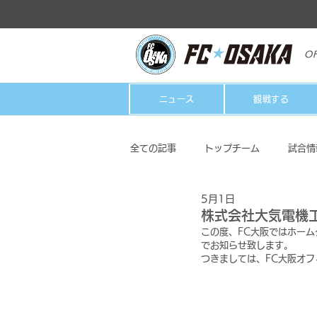
OF
ニュース
観戦する
全ての記事
トップチーム
試合情
5月1日
クラブ
ホームタウン活動
株式会社大気電機
この度、FC大阪ではホー
でお知らせ致します。
つきましては、FC大阪オ