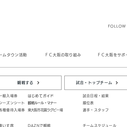
FOLLOW
ームタウン活動
ＦＣ大阪の取り組み
ＦＣ大阪をサポ
観戦する
試合・トップチーム
一般入場券
はじめてガイド
試合日程・結果
シーズンシート
​観戦ルール・マナー
順位表
各種優待入場券
東大阪市花園ラグビー場
選手・スタッフ
車いす席
DAZNで観戦
チームスケジュール