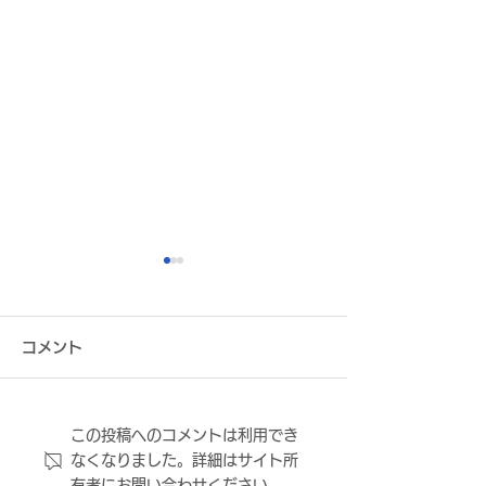
コメント
この投稿へのコメントは利用でき
株式会社ミツウロコヴェ
株式会社稲田巳
なくなりました。詳細はサイト所
ッセル関西 プラチナムパ
ィシャルパート
有者にお問い合わせください。