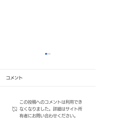
コメント
この投稿へのコメントは利用でき
【再掲】FC大阪 【アカデ
【再掲】2026
なくなりました。詳細はサイト所
ミースタッフ】【チーム
阪U-18 セレ
有者にお問い合わせください。
強化スタッフ】募集のお
施のお知らせ