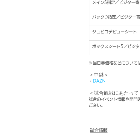
メインS指定／ビジター寄
バックD指定／ビジター
ジュビロデビューシート
ボックスシート5／ビジタ
※当日券価格などについて
＜中継＞
・
DAZN
＜試合観戦にあたって
試合のイベント情報や開門
ださい。
試合情報