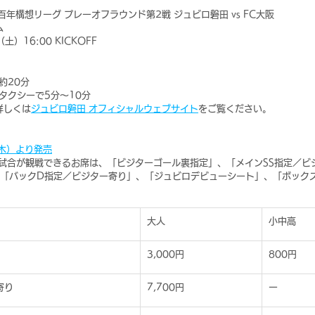
百年構想リーグ プレーオフラウンド第2戦 ジュビロ磐田 vs FC大阪
ム
）16:00 KICKOFF
約20分
りタクシーで5分～10分
詳しくは
ジュビロ磐田 オフィシャルウェブサイト
をご覧ください。
（木）より発売
て試合が観戦できるお席は、「ビジターゴール裏指定」、「メインSS指定／ビ
、「バックD指定／ビジター寄り」、「ジュビロデビューシート」、「ボック
大人
小中高
3,000円
800円
寄り
7,700円
ー