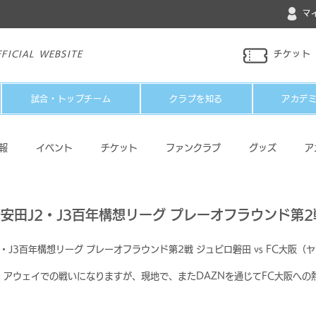
マ
FICIAL WEBSITE
チケット
試合・トップチーム
クラブを知る
アカデ
報
イベント
チケット
ファンクラブ
グッズ
ア
パートナー
メディア
その他
安田J2・J3百年構想リーグ プレーオフラウンド第2戦
・J3百年構想リーグ プレーオフラウンド第2戦 ジュビロ磐田 vs FC大阪
、アウェイでの戦いになりますが、現地で、またDAZNを通じてFC大阪への