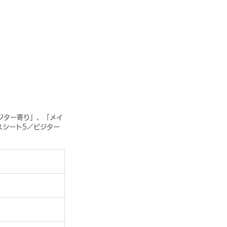
ジター寄り」、「メイ
スシート5／ビジター