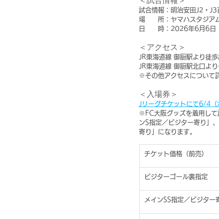
＜試合情報＞
試合情報：明治安田J2・J3
場　　所：ヤマハスタジア
日　　時：2026年6月6日（土
＜アクセス＞
JR東海道線 御厨駅より徒歩
JR東海道線 御厨駅北口よ
※その他アクセスについて
＜入場券＞
Jリーグチケットにて6/4
※FC大阪グッズを着用し
ンS指定／ビジター寄り」
寄り」になります。
チケット価格（前売）
ビジターゴール裏指定
メインSS指定／ビジター