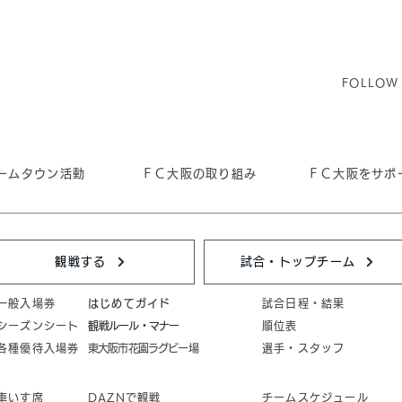
FOLLOW
ームタウン活動
ＦＣ大阪の取り組み
ＦＣ大阪をサポ
観戦する
試合・トップチーム
一般入場券
はじめてガイド
試合日程・結果
シーズンシート
​観戦ルール・マナー
順位表
各種優待入場券
東大阪市花園ラグビー場
選手・スタッフ
車いす席
DAZNで観戦
チームスケジュール