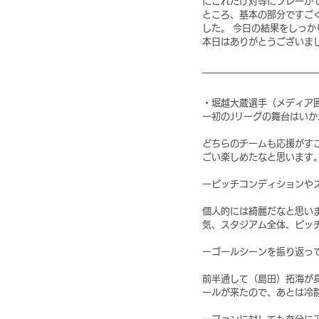
にこれだけ対等にプレーが
ところ、基本の部分ですご
した。 今日の結果をしっ
本日はありがとうございま
・堀越大蔵選手（メディア
ー初のJリーグの舞台はい
どちらのチームも応援がす
ごい楽しめたなと思います
ーピッチコンディションや
個人的には綺麗だなと思い
気、スタジアム全体、ピッ
ーゴールシーンを振り返っ
前半通して（島田）拓海が
ールが来たので、あとは冷