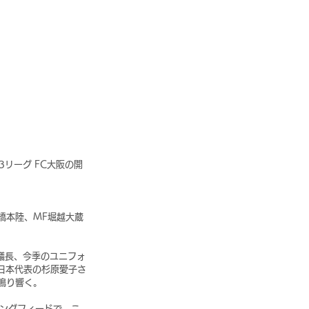
リーグ FC大阪の開
橋本陸、MF堀越大蔵
議長、今季のユニフォ
日本代表の杉原愛子さ
鳴り響く。
ングフィードで、こ