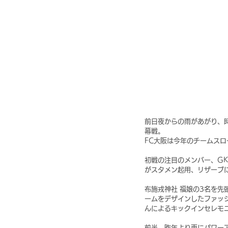
前日夜からの雨があがり、時
幕戦。
FC大阪は今年のチームスロ
初戦の注目のメンバー、G
がスタメン起用、リザーブ
布施戎神社 福娘の3名を先
ームをデザインしたファッ
んによるキックインセレモ
前半、昨年より更にパワー