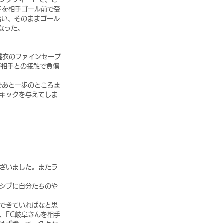
ドを相手ゴール前で受
拾い、そのままゴール
なった。
。
透衣のファインセーブ
が相手との接触で負傷
であと一歩のところま
キックを与えてしま
ざいました。またラ
シブに自分たちのや
できていればなと思
、FC岐阜さんを相手