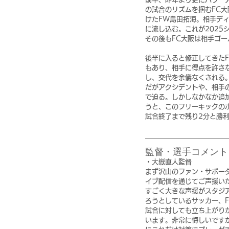
の試合のリズムを掴むFC
けたFW島田拓海。相手デ
に流し込む。これが2025
その後もFC大阪は相手ゴー
後半に入ると修正してきた
もあり、相手に得点を許さな
し、交代を余儀なくされる
だがアクシデントや、相手
で迫る。しかしなかなか追
うと、このフリーキックの
試合終了まで残り2分と勝
監督・選手コメント
・大嶽直人監督
まず沢山のファン・サポー
イブ配信を通じてご声援い
すごく大きな声援がスタジ
ろうとしているサッカー、
試合に対しても立ち上がり
います。非常に悔しいです