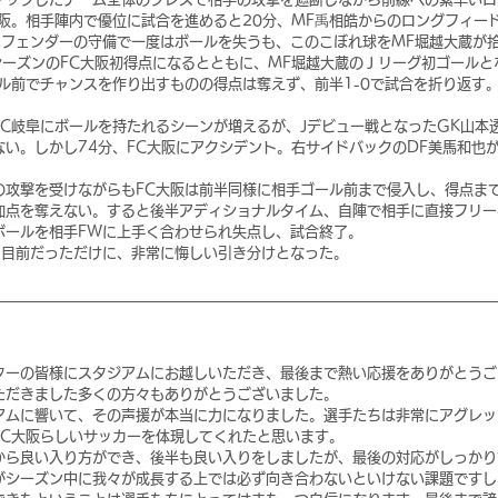
大阪。相手陣内で優位に試合を進めると20分、MF禹相皓からのロングフィー
ィフェンダーの守備で一度はボールを失うも、このこぼれ球をMF堀越大蔵が
シーズンのFC大阪初得点になるとともに、MF堀越大蔵のＪリーグ初ゴールと
ル前でチャンスを作り出すものの得点は奪えず、前半1-0で試合を折り返す
FC岐阜にボールを持たれるシーンが増えるが、Jデビュー戦となったGK山本
い。しかし74分、FC大阪にアクシデント。右サイドバックのDF美馬和也
。
の攻撃を受けながらもFC大阪は前半同様に相手ゴール前まで侵入し、得点ま
加点を奪えない。すると後半アディショナルタイム、自陣で相手に直接フリー
ボールを相手FWに上手く合わせられ失点し、試合終了。
利目前だっただけに、非常に悔しい引き分けとなった。
ターの皆様にスタジアムにお越しいただき、最後まで熱い応援をありがとうご
ただきました多くの方々もありがとうございました。
アムに響いて、その声援が本当に力になりました。選手たちは非常にアグレッ
FC大阪らしいサッカーを体現してくれたと思います。
から良い入り方ができ、後半も良い入りをしましたが、最後の対応がしっかり
がシーズン中に我々が成長する上では必ず向き合わないといけない課題ですし