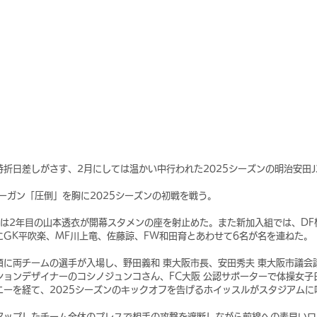
折日差しがさす、2月にしては温かい中行われた2025シーズンの明治安田J3
ーガン「圧倒」を胸に2025シーズンの初戦を戦う。
Kは2年目の山本透衣が開幕スタメンの座を射止めた。また新加入組では、DF
にGK平吹楽、MF川上竜、佐藤諒、FW和田育とあわせて6名が名を連ねた。
頭に両チームの選手が入場し、野田義和 東大阪市長、安田秀夫 東大阪市議会
ションデザイナーのコシノジュンコさん、FC大阪 公認サポーターで体操女子
ニーを経て、2025シーズンのキックオフを告げるホイッスルがスタジアムに
アップしたチーム全体のプレスで相手の攻撃を遮断しながら前線への素早いロ