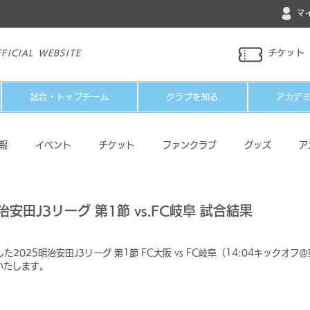
マ
FICIAL WEBSITE
チケット
試合・トップチーム
クラブを知る
アカデ
報
イベント
チケット
ファンクラブ
グッズ
ア
パートナー
メディア
その他
治安田J3リーグ 第1節 vs.FC岐阜 試合結果
た2025明治安田J3リーグ 第1節 FC大阪 vs FC岐阜（14:04キックオ
いたします。