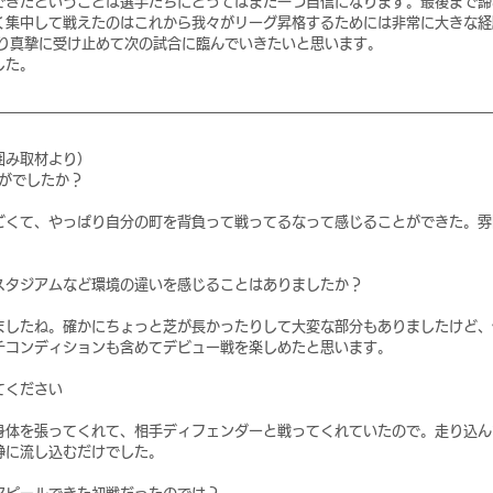
できたということは選手たちにとってはまた一つ自信になります。最後まで諦
く集中して戦えたのはこれから我々がリーグ昇格するためには非常に大きな経
かり真摯に受け止めて次の試合に臨んでいきたいと思います。
した。
囲み取材より）
かがでしたか？
ごくて、やっぱり自分の町を背負って戦ってるなって感じることができた。雰
。
スタジアムなど環境の違いを感じることはありましたか？
ましたね。確かにちょっと芝が長かったりして大変な部分もありましたけど、
チコンディションも含めてデビュー戦を楽しめたと思います。
てください
身体を張ってくれて、相手ディフェンダーと戦ってくれていたので。走り込ん
静に流し込むだけでした。