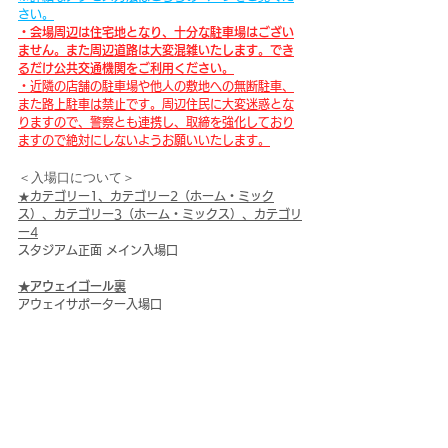
さい。
・会場周辺は住宅地となり、十分な駐車場はござい
ません。また周辺道路は大変混雑いたします。でき
るだけ公共交通機関をご利用ください。
・近隣の店舗の駐車場や他人の敷地への無断駐車、
また路上駐車は禁止です。周辺住民に大変迷惑とな
りますので、警察とも連携し、取締を強化しており
ますので絶対にしないようお願いいたします。
＜入場口について＞
★カテゴリー1、カテゴリー2（ホーム・ミック
ス）、カテゴリー3（ホーム・ミックス）、カテゴリ
ー4
スタジアム正面 メイン入場口
★アウェイゴール裏
アウェイサポーター入場口