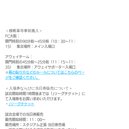
＜横断幕等事前搬入＞
FC大阪：
開門時刻の90分前～45分前（10：30～11：
15）　集合場所：メイン入場口
アウェイチーム：
開門時刻の45分前～25分前（11：15～11：
35）　集合場所：アウェイサポーター入場口
※
幕の貼り方などのルールについてはこちらのペー
ジをご確認ください。
＜入場券ならびに当日券販売について＞
試合開始時間1時間後までは「Jリーグチケット」に
て入場券をお買い求めいただけます。
・
Jリーグチケット
試合会場での当日券販売
販売開始時間：11：00～
販売場所：スタジアム正面 当日券売場