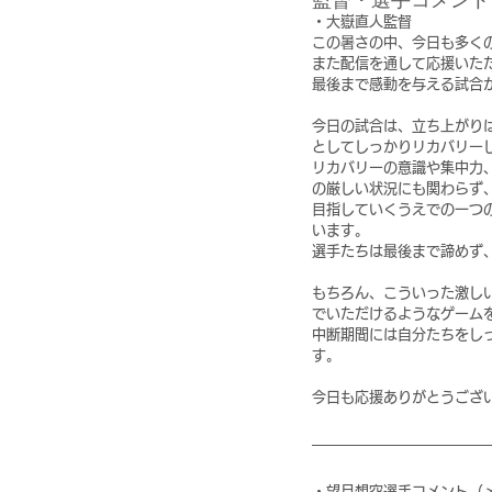
・大嶽直人監督
この暑さの中、今日も多く
また配信を通して応援いた
最後まで感動を与える試合
今日の試合は、立ち上がり
としてしっかりリカバリー
リカバリーの意識や集中力
の厳しい状況にも関わらず
目指していくうえでの一つ
います。
選手たちは最後まで諦めず
もちろん、こういった激し
でいただけるようなゲーム
中断期間には自分たちをし
す。
今日も応援ありがとうござ
・望月想空選手コメント（