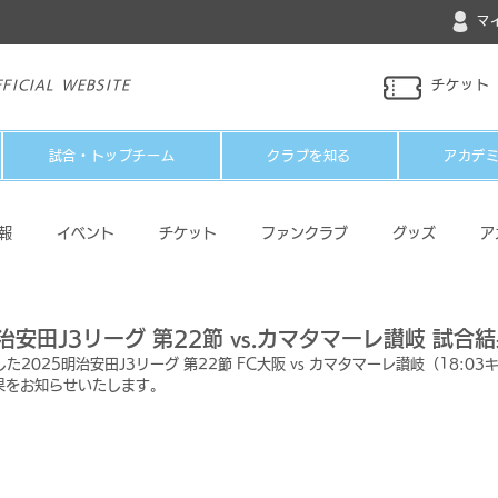
マ
FICIAL WEBSITE
チケット
試合・トップチーム
クラブを知る
アカデ
報
イベント
チケット
ファンクラブ
グッズ
ア
パートナー
メディア
その他
治安田J3リーグ 第22節 vs.カマタマーレ讃岐 試合
た2025明治安田J3リーグ 第22節 FC大阪 vs カマタマーレ讃岐（18:0
果をお知らせいたします。