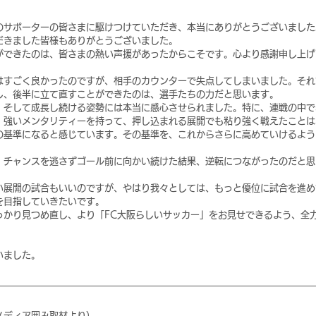
のサポーターの皆さまに駆けつけていただき、本当にありがとうございました
だきました皆様もありがとうございました。
ができたのは、皆さまの熱い声援があったからこそです。心より感謝申し上げ
はすごく良かったのですが、相手のカウンターで失点してしまいました。それ
し、後半に立て直すことができたのは、選手たちの力だと思います。
、そして成長し続ける姿勢には本当に感心させられました。特に、連戦の中で
、強いメンタリティーを持って、押し込まれる展開でも粘り強く戦えたことは
の基準になると感じています。その基準を、これからさらに高めていけるよう
、チャンスを逃さずゴール前に向かい続けた結果、逆転につながったのだと思
い展開の試合もいいのですが、やはり我々としては、もっと優位に試合を進め
を目指していきたいです。
っかり見つめ直し、より「FC大阪らしいサッカー」をお見せできるよう、全
いました。
メディア囲み取材より）