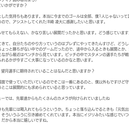
ていかがですか？
とした気持ちもあります。本当に今までのゴールは全部、僕1人じゃないって
うので、アシストしてくれた澤崎 凌大に感謝したいと思います。
やらせてもらえない、かなり苦しい展開だったかと思います。どう感じています
てきて、自分たちのやり方っていうのはブレずにやってきたんすけど、どうし
ちょっと勝ちがない中でのゲームだったので、途中から入るときも展開とか、
えながら最近はベンチから見ています。ピッチの中でスタメンの選手たちが戦
られるかが今すごく大事になっているのかなと思います。
今、望月選手に期待されていることはなんだと思いますか？
場面で使っていただいているのでそこは一番にあるのと、僕以外もですけど守
うとこは展開的にも求められていると思っています。
ビューでは、先輩達からもたくさんのカメラが向けられていましたね
きも先輩には喝入れてもらうというか。ちょっと落ち込んでるときも「元気出
、そういうふうに引き締めてくれています。本当にイジリみたいな感じでいつ
。だから本当に嬉しいですね。