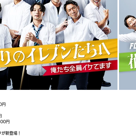
0円
円
00円
タが新登場！