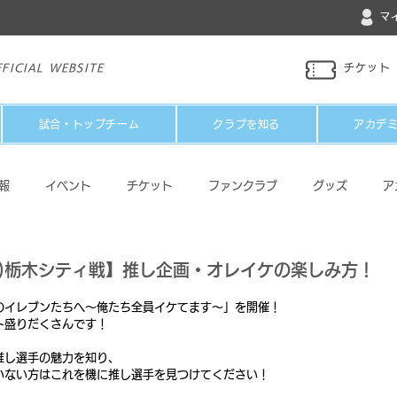
マ
FICIAL WEBSITE
チケット
試合・トップチーム
クラブを知る
アカデ
報
イベント
チケット
ファンクラブ
グッズ
ア
パートナー
メディア
その他
祝)栃木シティ戦】推し企画・オレイケの楽しみ方！
のイレブンたちへ～俺たち全員イケてます～」を開催！
ト盛りだくさんです！
推し選手の魅力を知り、
いない方はこれを機に推し選手を見つけてください！