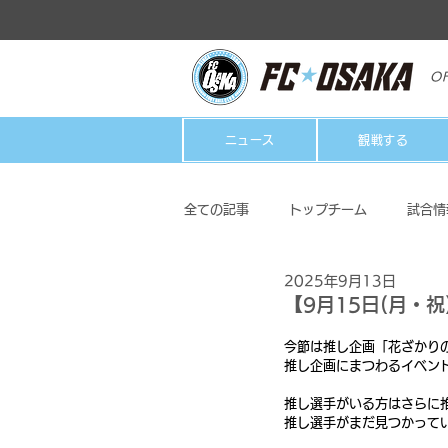
OF
ニュース
観戦する
全ての記事
トップチーム
試合情
2025年9月13日
クラブ
ホームタウン活動
【9月15日(月・
今節は推し企画「花ざかり
推し企画にまつわるイベン
推し選手がいる方はさらに
推し選手がまだ見つかって