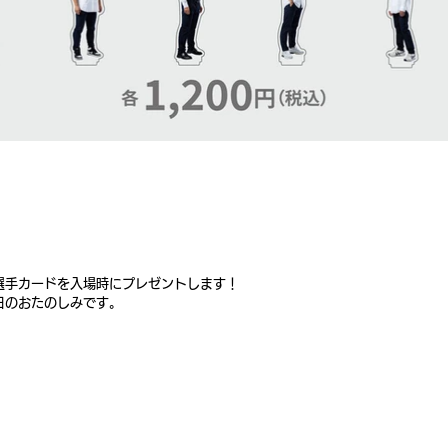
」
選手カードを入場時にプレゼントします！
日のおたのしみです。