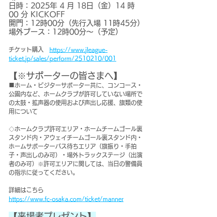
日時：2025年 4 月 18日（金）14 時 
00 分 KICKOFF
開門：12時00分（先行入場 11時45分）
場外ブース：12時00分～（予定）
チケット購入　
https://www.jleague-
ticket.jp/sales/perform/2510210/001
【※サポーターの皆さまへ】
■ホーム・ビジターサポーター共に、コンコース・
公園内など、ホームクラブが許可していない場所で
の太鼓・拡声器の使用および声出し応援、旗類の使
用について
◇ホームクラブ許可エリア・ホームチームゴール裏
スタンド内・アウェイチームゴール裏スタンド内・
ホームサポーターバス待ちエリア（旗振り・手拍
子・声出しのみ可）・場外トラックステージ（出演
者のみ可）※許可エリアに関しては、当日の警備員
の指示に従ってください。
詳細はこちら
https://www.fc-osaka.com/ticket/manner
【来場者プレゼント】