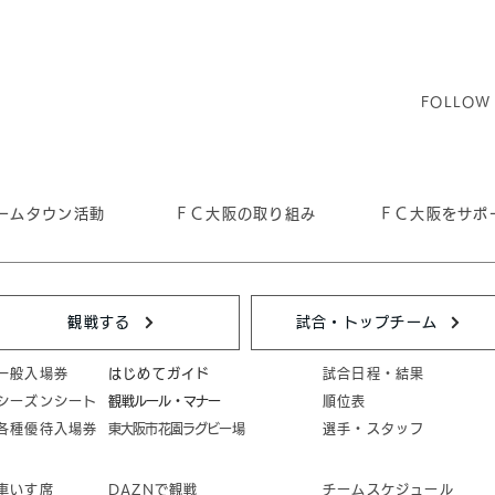
FOLLOW
ームタウン活動
ＦＣ大阪の取り組み
ＦＣ大阪をサポ
観戦する
試合・トップチーム
一般入場券
はじめてガイド
試合日程・結果
シーズンシート
​観戦ルール・マナー
順位表
各種優待入場券
東大阪市花園ラグビー場
選手・スタッフ
車いす席
DAZNで観戦
チームスケジュール