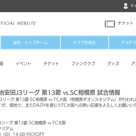
マ
FICIAL WEBSITE
チケット
試合・トップチーム
クラブを知る
アカデ
報
イベント
チケット
ファンクラブ
グッズ
ア
パートナー
メディア
その他
治安田J3リーグ 第13節 vs.SC相模原 試合情報
3リーグ 第13節 SC相模原 vs FC大阪（相模原ギオンスタジアム）が行われ
すが、現地で、またDAZNを通じてFC大阪への熱い応援をよろしくお願いい
リーグ 第13節 SC相模原 vs FC大阪
タジアム
日）14:00 KICKOFF