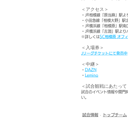
＜アクセス＞
・JR相模線「原当麻」駅よ
・小田急線「相模大野」駅
・JR横浜線「相模原」駅南
・JR横浜線「古淵」駅よ
※詳しくは
SC相模原 オフ
＜入場券＞
Jリーグチケットにて発売中
＜中継＞
・
DAZN
・
Lemino
＜試合観戦にあたって
試合のイベント情報や開門
い。
試合情報
トップチーム