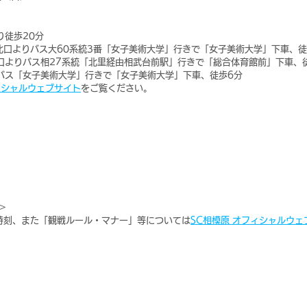
り徒歩20分
北口よりバス大60系統3番「女子美術大学」行きで「女子美術大学」下車、徒
口よりバス相27系統「北里経由相武台前駅」行きで「総合体育館前」下車、
りバス「女子美術大学」行きで「女子美術大学」下車、徒歩6分
ィシャルウェブサイト
をご覧ください。
＞
時刻、また「観戦ルール・マナー」等については
SC相模原 オフィシャルウェ