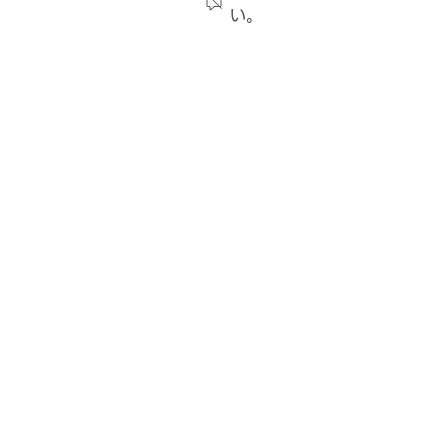
い。
8月8日（土） 明治安田J3リ
ーグ 第1節 vs.ガイナーレ鳥
取 試合情報