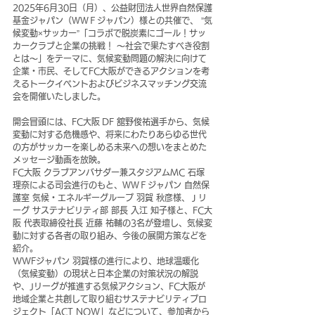
2025年6月30日（月）、公益財団法人世界自然保護
基金ジャパン（ＷＷＦジャパン）様との共催で、 ”気
候変動×サッカー”「コラボで脱炭素にゴール！サッ
カークラブと企業の挑戦！ ～社会で果たすべき役割
とは～」をテーマに、気候変動問題の解決に向けて
企業・市民、そしてFC大阪ができるアクションを考
えるトークイベントおよびビジネスマッチング交流
会を開催いたしました。
開会冒頭には、FC大阪 DF 舘野俊祐選手から、気候
変動に対する危機感や、将来にわたりあらゆる世代
の方がサッカーを楽しめる未来への想いをまとめた
メッセージ動画を放映。
FC大阪 クラブアンバサダー兼スタジアムMC 石塚 
理奈による司会進行のもと、ＷＷＦジャパン 自然保
護室 気候・エネルギーグループ 羽賀 秋彦様、Ｊリ
ーグ サステナビリティ部 部長 入江 知子様と、FC大
阪 代表取締役社長 近藤 祐輔の3名が登壇し、気候変
動に対する各者の取り組み、今後の展開方策などを
紹介。
WWFジャパン 羽賀様の進行により、地球温暖化
（気候変動）の現状と日本企業の対策状況の解説
や、Jリーグが推進する気候アクション、FC大阪が
地域企業と共創して取り組むサステナビリティプロ
ジェクト「ACT NOW」などについて、参加者から