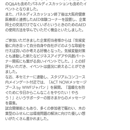
のQ&Aも含めたパネルディスカッションも含めたイ
ベントとなりました。
また、パネルディスカッション終了後は大阪府健康
医療部と連携したAED体験コーナーを設置し、企業
同士の交流だけでなくいざというときのためのAED
の使用方法を学んでいただく機会といたしました。
ご参加いただきました企業担当者様からは「気候変
動に向き合って自分自身や自社がどのような取組を
行えば良いのか考える好機となった。気候変動対策
とも連動した新たなビジネスアイデアや共創パート
ナー開拓にも繋がる良いイベントでした。」との好
評もいただき、イベントは盛況に終えることができ
ました。
なお、本セミナーに連動し、スタジアムコンコース
内メインゲート付近では、「ACT NOWメッセージ
ブース by WWFジャパン 」を展開。「温暖化を防
ぐために今日からこんなことをやりたい！やろ
う！」というサポーターの皆さまからのメッセージ
を募集。
試合開催前ともあり、多くの参加者で賑わい、木の
葉型のふせんには環境問題の解決に向けた優しい想
いがたくさん書かれました。