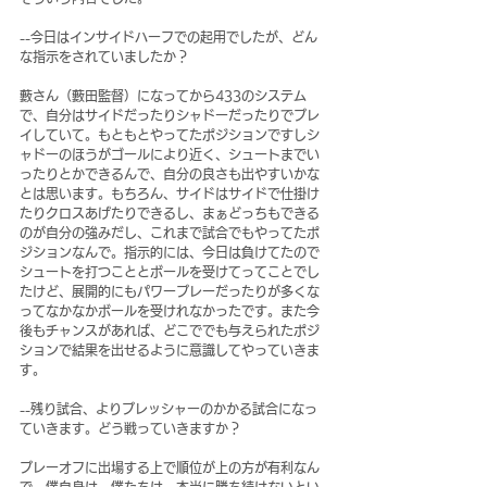
--今日はインサイドハーフでの起用でしたが、どん
な指示をされていましたか？
藪さん（藪田監督）になってから433のシステム
で、自分はサイドだったりシャドーだったりでプレ
イしていて。もともとやってたポジションですしシ
ャドーのほうがゴールにより近く、シュートまでい
ったりとかできるんで、自分の良さも出やすいかな
とは思います。もちろん、サイドはサイドで仕掛け
たりクロスあげたりできるし、まぁどっちもできる
のが自分の強みだし、これまで試合でもやってたポ
ジションなんで。指示的には、今日は負けてたので
シュートを打つこととボールを受けてってことでし
たけど、展開的にもパワープレーだったりが多くな
ってなかなかボールを受けれなかったです。また今
後もチャンスがあれば、どこででも与えられたポジ
ションで結果を出せるように意識してやっていきま
す。
--残り試合、よりプレッシャーのかかる試合になっ
ていきます。どう戦っていきますか？
プレーオフに出場する上で順位が上の方が有利なん