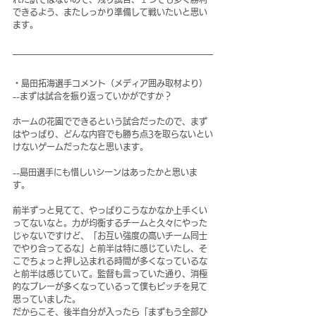
できるよう、またしっかり準備して戦いたいと思い
ます。
・島田拓海選手コメント（メディア囲み取材より）
--まずは試合を振り返っていかがですか？
ホームの花園でできるという試合だったので、まず
はやっぱり、どんな内容でも勝ち点3を取らないとい
けないゲームだったなと思います。
--島田選手にも惜しいシーンはあったかと思いま
す。
前半ずっと見てて、やっぱりこうなかなか上手くい
ってないなと。力が均衡するチームと久々にやった
じゃないですけど、「お互い強度の高いチーム同士
でやり合ってるな」と前半は特に感じていたし、そ
こでちょっと押し込まれる時間が多くなっているな
と前半は感じていて。監督も言っていた通り、消極
的なプレーが多くなっているって僕もピッチを見て
思っていました。
だからこそ、後半自分が入ったら「まずもう全部ひ