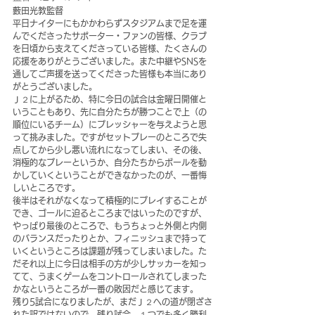
藪田光教監督
平日ナイターにもかかわらずスタジアムまで足を運
んでくださったサポーター・ファンの皆様、クラブ
を日頃から支えてくださっている皆様、たくさんの
応援をありがとうございました。また中継やSNSを
通してご声援を送ってくださった皆様も本当にあり
がとうございました。
Ｊ２に上がるため、特に今日の試合は金曜日開催と
いうこともあり、先に自分たちが勝つことで上（の
順位にいるチーム）にプレッシャーを与えようと思
って挑みました。ですがセットプレーのところで失
点してから少し悪い流れになってしまい、その後、
消極的なプレーというか、自分たちからボールを動
かしていくということができなかったのが、一番悔
しいところです。
後半はそれがなくなって積極的にプレイすることが
でき、ゴールに迫るところまではいったのですが、
やっぱり最後のところで、もうちょっと外側と内側
のバランスだったりとか、フィニッシュまで持って
いくというところは課題が残ってしまいました。た
だそれ以上に今日は相手の方が少しサッカーを知っ
てて、うまくゲームをコントロールされてしまった
かなというところが一番の敗因だと感じてます。
残り5試合になりましたが、まだＪ２への道が閉ざさ
れた訳ではないので、残り試合、１つでも多く勝利