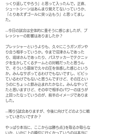
っくり返してやろう」と思って入ったんで。正直、
シュートシーンはあんまり覚えてないっていうか、
「とりあえずゴールに突っ込もう」と思ってまし
た。
--今日の試合は全体的に重そうに感じましたが、プ
レッシャーの影響はありましたか？
プレッシャーというよりも、久々にこうガンガンや
り合う相手っていうか。今まで沼津さんであった
り、琉球さんであったり、パスサッカーでテクニッ
クを生かしてくるチームとの対戦だったと思うん
で、そういう意味で久々の圧を体感した感じという
か。みんなサボってるわけでもないですし、ビビっ
ているわけでもないと思うんですけど、その圧とい
うのにちょっと飲み込まれたかなと。みんなやって
たと思いますけど、その中で相手のパワーのほうが
上回ったなっていうのが、前半のイメージでありま
した。
--残り5試合ありますが、今後に向けてどのように戦
っていきたいですか？
やっぱり本当に、ここからは勝ち点3を取るか取らな
いか、いかに上の順位に行くかっていうのは本当に