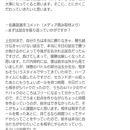
大事になってくると思います。そこに、とにかくこ
だわっていきたいと思います。
・佐藤諒選手コメント（メディア囲み取材より）
--まずは試合を振り返っていかがですか？
上位対決で、自分たちは本当に勝たなきゃ、勝ち続
けなきゃいけない試合で、本当に今日の試合で勝つ
か負けるかによって今後が左右される試合だったん
ですけど、負けてしまって、優勝は厳しくなったと
思います。ただ内容的には、僕は前半は外から見て
いましたが、球際のバトルの部分は五分五分。相手
もそういうスタイルでやってきていた中で、ハーフ
タイムにも話したんですけど、セカンドボール拾っ
たあとにもうちょいボールを持つ時間…今日だった
ら相手が5バックだったので、うちの4バックのサイ
ドバックのところはフリーになるって分かっていた
ので、そこでうまく起点を作りながらちょっと時間
を作るっていうのが、前半はできなかったんで、そ
こがちょっと課題かなと思います。相手は相手でボ
ールを奪ったあとに、持てるなら時間つくってサイ
ドからってことをやっていたので、前半は本当に自
分たちがやりたいことを相手にやられたっていう、
そういう内容でした。