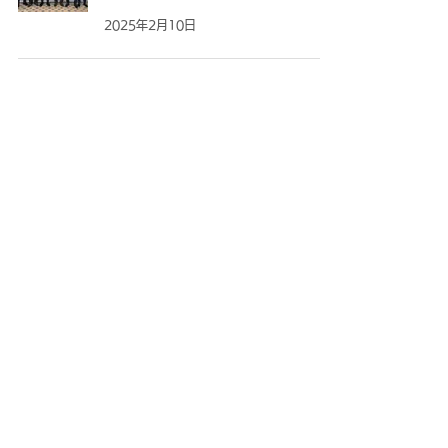
2025年2月10日
37
/
39
ＦＣ大阪について
ニュース
観戦する
試合・トップチーム
アカデミー・スクール
スクール