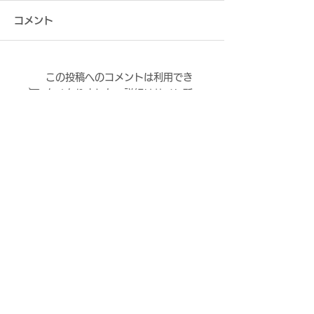
コメント
この投稿へのコメントは利用でき
8月2日（日） 2026年度
8月2日（日） 
なくなりました。詳細はサイト所
第31回大阪サッカー選手
第31回大阪サ
有者にお問い合わせください。
権大会 決勝 vs.FCティア
権大会 決勝 vs
モ枚方 試合結果
モ枚方 試合情報
ＦＣ大阪について
ニュース
観戦する