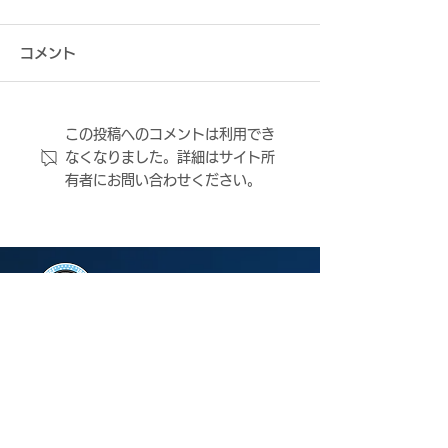
コメント
この投稿へのコメントは利用でき
8月2日（日） 2026年度
8月2日（日） 
なくなりました。詳細はサイト所
第31回大阪サッカー選手
第31回大阪サ
有者にお問い合わせください。
権大会 決勝 vs.FCティア
権大会 決勝 vs
モ枚方 試合結果
モ枚方 試合情報
ＦＣ大阪について